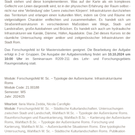
Stadt stehen und diese komplementieren. Was auf der Karte als ein komplexes
Geflecht von Linien dargestellt wird, ist in der physischen Erfahrung der Raum selbst -
nicht nur eine 'Verbindung' oder 'Leere zwischen Körpern'. Infrastrukturen durchziehen
das Territorium und erlangen einen kulturellen Wert, indem sie Orte und Räume mit
vielgestaltigem Charakter entflechten und zusammenhalten. Es handelt sich um
Straßeninfrastrukturen in verschiedenen Maßstäben wie Wege, Stadt- und
Landstraßen, große Autobahnen und Brücken. Es handelt sich auch um hydraulische
Infrastrukturen wie Kanäle, Dämme, Häfen, Aquädukte. Das Ziel dieses Kurses ist die
räumliche Untersuchung einiger antiker und zeitgenössischer Infrastrukturen der
Stadt Rom.
Das Forschungsfeld ist für Masterstudenten geeignet. Die Bearbeitung der Aufgabe
erfolgt in 2-er Gruppen. Die Ausgabe der Aufgabenstellung findet am
10.10.2024 um
10:00 Uhr
im Seminarraum R209-211 des Lehr- und Forschungsgebiets
Raumgestaltung statt.
Module: Forschungsfeld M. Sc. – Typologie der Außenräume. Infrastrukturräume
Roms
Module Code: 21.00188
Semester: WS
Jahr: 2024/25
Mitarbeit:
Ilaria Maria Zedda
,
Nicola Carofiglio
Module:
Forschungsfeld M. Sc. – Städtische Kulturlandschaften. Untersuchungen
zwischen Stadt und Landschaft
,
Wahlfach M.Sc. – Typologie der Außenräume Roms.
Raumforschungen und Raumkartierung
,
Wahlfach B.Sc. – Kartierung der Außenräume
Roms
,
Wahlfach B.Sc. – Typologie der Außenräume Roms. Forschung und
Kartierung
,
Wahlfach M.Sc. – Außenräumliche Situationen Roms. Eine typologische
Untersuchung
,
Wahlfach M. Sc. – Städtische Kulturlandschaften Roms. Publikation