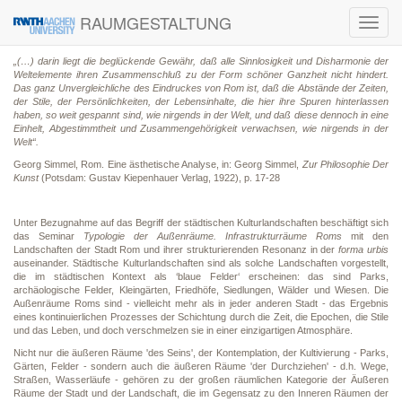
RAUMGESTALTUNG
Toggl
navig
„(…) darin liegt die beglückende Gewähr, daß alle Sinnlosigkeit und Disharmonie der
Weltelemente ihren Zusammenschluß zu der Form schöner Ganzheit nicht hindert.
Das ganz Unvergleichliche des Eindruckes von Rom ist, daß die Abstände der Zeiten,
der Stile, der Persönlichkeiten, der Lebensinhalte, die hier ihre Spuren hinterlassen
haben, so weit gespannt sind, wie nirgends in der Welt, und daß diese dennoch in eine
Einhelt, Abgestimmtheit und Zusammengehörigkeit verwachsen, wie nirgends in der
Welt“.
Georg Simmel, Rom. Eine ästhetische Analyse, in: Georg Simmel,
Zur Philosophie Der
Kunst
(Potsdam: Gustav Kiepenhauer Verlag, 1922), p. 17-28
Unter Bezugnahme auf das Begriff der städtischen Kulturlandschaften beschäftigt sich
das Seminar
Typologie der Außenräume. Infrastrukturräume Roms
mit den
Landschaften der Stadt Rom und ihrer strukturierenden Resonanz in der
forma urbis
auseinander. Städtische Kulturlandschaften sind als solche Landschaften vorgestellt,
die im städtischen Kontext als ‘blaue Felder‘ erscheinen: das sind Parks,
archäologische Felder, Kleingärten, Friedhöfe, Siedlungen, Wälder und Wiesen. Die
Außenräume Roms sind - vielleicht mehr als in jeder anderen Stadt - das Ergebnis
eines kontinuierlichen Prozesses der Schichtung durch die Zeit, die Epochen, die Stile
und das Leben, und doch verschmelzen sie in einer einzigartigen Atmosphäre.
Nicht nur die äußeren Räume 'des Seins', der Kontemplation, der Kultivierung - Parks,
Gärten, Felder - sondern auch die äußeren Räume 'der Durchziehen' - d.h. Wege,
Straßen, Wasserläufe - gehören zu der großen räumlichen Kategorie der Äußeren
Räume der Stadt und der Landschaft, die im Gegensatz zu den Inneren Räumen der