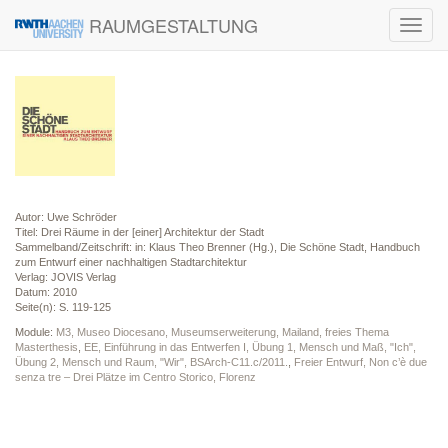
RAUMGESTALTUNG
Toggl
navig
Autor: Uwe Schröder
Titel: Drei Räume in der [einer] Architektur der Stadt
Sammelband/Zeitschrift: in: Klaus Theo Brenner (Hg.), Die Schöne Stadt, Handbuch
zum Entwurf einer nachhaltigen Stadtarchitektur
Verlag: JOVIS Verlag
Datum: 2010
Seite(n): S. 119-125
Module:
M3, Museo Diocesano, Museumserweiterung, Mailand, freies Thema
Masterthesis
,
EE, Einführung in das Entwerfen I, Übung 1, Mensch und Maß, "Ich",
Übung 2, Mensch und Raum, "Wir", BSArch-C11.c/2011.
,
Freier Entwurf, Non c’è due
senza tre – Drei Plätze im Centro Storico, Florenz