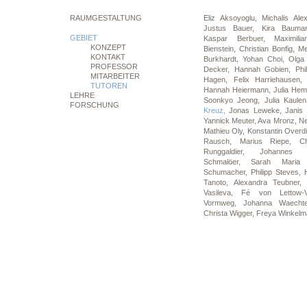
RAUMGESTALTUNG
Eliz Aksoyoglu,
Michalis Ale
Justus Bauer,
Kira Baum
GEBIET
Kaspar Berbuer,
Maximili
KONZEPT
Bienstein,
Christian Bonfig,
Me
KONTAKT
Burkhardt,
Yohan Choi,
Olga
PROFESSOR
Decker,
Hannah Gobien,
Phi
MITARBEITER
Hagen,
Felix Harriehausen
TUTOREN
Hannah Heiermann,
Julia Hem
LEHRE
Soonkyo Jeong,
Julia Kaule
FORSCHUNG
Kreuz,
Jonas Leweke,
Janis
Yannick Meuter,
Ava Mronz,
Ne
Mathieu Oly,
Konstantin Overd
Rausch,
Marius Riepe,
C
Runggaldier,
Johannes 
Schmalöer,
Sarah Maria
Schumacher,
Philipp Steves,
Tanoto,
Alexandra Teubner
Vasileva,
Fé von Lettow-
Vormweg,
Johanna Waecht
Christa Wigger,
Freya Winkelm