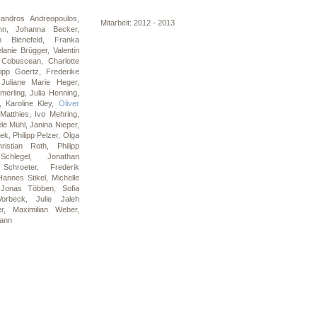
xandros Andreopoulos,
Mitarbeit: 2012 - 2013
ann,
Johanna Becker,
an Bienefeld,
Franka
lanie Brügger,
Valentin
 Cobuscean,
Charlotte
lipp Goertz,
Frederike
,
Juliane Marie Heger,
merling,
Julia Henning,
n,
Karoline Kley,
Oliver
 Matthies,
Ivo Mehring,
le Mühl,
Janina Nieper,
iek,
Philipp Pelzer,
Olga
hristian Roth,
Philipp
Schlegel,
Jonathan
 Schroeter,
Frederik
Hannes Stikel,
Michelle
,
Jonas Többen,
Sofia
Vorbeck,
Julie Jaleh
er,
Maximilian Weber,
ann