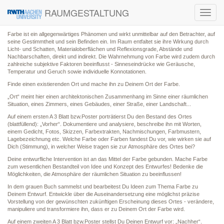
RAUMGESTALTUNG
Toggl
navig
Farbe ist ein allgegenwärtiges Phänomen und wirkt unmittelbar auf den Betrachter, auf
seine Gestimmtheit und sein Befinden ein. Im Raum entfaltet sie ihre Wirkung durch
Licht- und Schatten, Materialoberflächen und Reflexionsgrade, Abstände und
Nachbarschaften, direkt und indirekt. Die Wahrnehmung von Farbe wird zudem durch
zahlreiche subjektive Faktoren beeinflusst - Sinneseindrücke wie Geräusche,
Temperatur und Geruch sowie individuelle Konnotationen.
Finde einen existierenden Ort und mache ihn zu Deinem Ort der Farbe.
„Ort“ meint hier einen architektonischen Zusammenhang im Sinne einer räumlichen
Situation, eines Zimmers, eines Gebäudes, einer Straße, einer Landschaft...
Auf einem ersten A 3 Blatt bzw.Poster porträtierst Du den Bestand des Ortes
(blattfüllend): „Vorher“. Dokumentiere und analysiere, beschreibe ihn mit Worten,
einem Gedicht, Fotos, Skizzen, Farbextrakten, Nachmischungen, Farbmustern,
Lagebezeichnung etc. Welche Farbe oder Farben fandest Du vor, wie wirken sie auf
Dich (Stimmung), in welcher Weise tragen sie zur Atmosphäre des Ortes bei?
Deine entwurfliche Intervention ist an das Mittel der Farbe gebunden. Mache Farbe
zum wesentlichen Bestandteil von Idee und Konzept des Entwurfes! Bedenke die
Möglichkeiten, die Atmosphäre der räumlichen Situation zu beeinflussen!
In dem grauen Buch sammelst und bearbeitest Du Ideen zum Thema Farbe zu
Deinem Entwurf. Entwickle über die Auseinandersetzung eine möglichst präzise
Vorstellung von der gewünschten zukünftigen Erscheinung dieses Ortes - verändere,
manipuliere und transformiere ihn, dass er zu Deinem Ort der Farbe wird.
Auf einem zweiten A 3 Blatt bzw.Poster stellst Du Deinen Entwurf vor: „Nachher“.