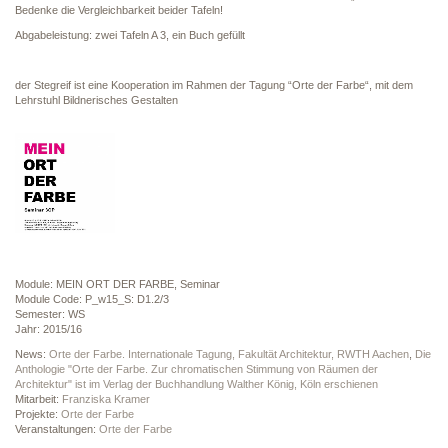
Bedenke die Vergleichbarkeit beider Tafeln!
Abgabeleistung: zwei Tafeln A 3, ein Buch gefüllt
der Stegreif ist eine Kooperation im Rahmen der Tagung “Orte der Farbe“, mit dem
Lehrstuhl Bildnerisches Gestalten
Module: MEIN ORT DER FARBE, Seminar
Module Code: P_w15_S: D1.2/3
Semester: WS
Jahr: 2015/16
News:
Orte der Farbe. Internationale Tagung, Fakultät Architektur, RWTH Aachen
,
Die
Anthologie "Orte der Farbe. Zur chromatischen Stimmung von Räumen der
Architektur" ist im Verlag der Buchhandlung Walther König, Köln erschienen
Mitarbeit:
Franziska Kramer
Projekte:
Orte der Farbe
Veranstaltungen:
Orte der Farbe