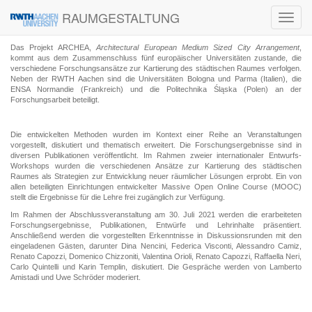
RAUMGESTALTUNG
Toggl
navig
Das Projekt ARCHEA,
Architectural European Medium Sized City Arrangement
,
kommt aus dem Zusammenschluss fünf europäischer Universitäten zustande, die
verschiedene Forschungsansätze zur Kartierung des städtischen Raumes verfolgen.
Neben der RWTH Aachen sind die Universitäten Bologna und Parma (Italien), die
ENSA Normandie (Frankreich) und die Politechnika Śląska (Polen) an der
Forschungsarbeit beteiligt.
Die entwickelten Methoden wurden im Kontext einer Reihe an Veranstaltungen
vorgestellt, diskutiert und thematisch erweitert. Die Forschungsergebnisse sind in
diversen Publikationen veröffentlicht. Im Rahmen zweier internationaler Entwurfs-
Workshops wurden die verschiedenen Ansätze zur Kartierung des städtischen
Raumes als Strategien zur Entwicklung neuer räumlicher Lösungen erprobt. Ein von
allen beteiligten Einrichtungen entwickelter Massive Open Online Course (MOOC)
stellt die Ergebnisse für die Lehre frei zugänglich zur Verfügung.
Im Rahmen der Abschlussveranstaltung am 30. Juli 2021 werden die erarbeiteten
Forschungsergebnisse, Publikationen, Entwürfe und Lehrinhalte präsentiert.
Anschließend werden die vorgestellten Erkenntnisse in Diskussionsrunden mit den
eingeladenen Gästen, darunter Dina Nencini, Federica Visconti, Alessandro Camiz,
Renato Capozzi, Domenico Chizzoniti, Valentina Orioli, Renato Capozzi, Raffaella Neri,
Carlo Quintelli und Karin Templin, diskutiert. Die Gespräche werden von Lamberto
Amistadi und Uwe Schröder moderiert.