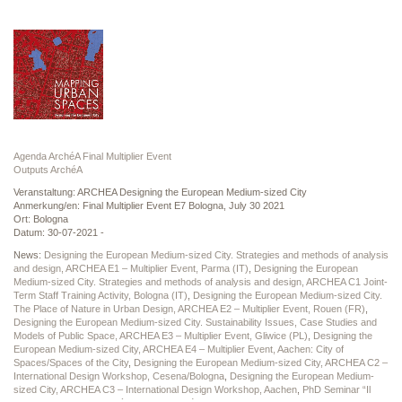
Agenda ArchéA Final Multiplier Event
Outputs ArchéA
Veranstaltung: ARCHEA Designing the European Medium-sized City
Anmerkung/en: Final Multiplier Event E7 Bologna, July 30 2021
Ort: Bologna
Datum: 30-07-2021 -
News:
Designing the European Medium-sized City. Strategies and methods of analysis
and design, ARCHEA E1 – Multiplier Event, Parma (IT)
,
Designing the European
Medium-sized City. Strategies and methods of analysis and design, ARCHEA C1 Joint-
Term Staff Training Activity, Bologna (IT)
,
Designing the European Medium-sized City.
The Place of Nature in Urban Design, ARCHEA E2 – Multiplier Event, Rouen (FR)
,
Designing the European Medium-sized City. Sustainability Issues, Case Studies and
Models of Public Space, ARCHEA E3 – Multiplier Event, Gliwice (PL)
,
Designing the
European Medium-sized City, ARCHEA E4 – Multiplier Event, Aachen: City of
Spaces/Spaces of the City
,
Designing the European Medium-sized City, ARCHEA C2 –
International Design Workshop, Cesena/Bologna
,
Designing the European Medium-
sized City, ARCHEA C3 – International Design Workshop, Aachen
,
PhD Seminar “Il