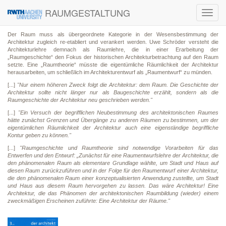
RAUMGESTALTUNG
Toggl
navig
Der Raum muss als übergeordnete Kategorie in der Wesensbestimmung der
Architektur zugleich re-etabliert und verankert werden. Uwe Schröder versteht die
Architekturlehre demnach als Raumlehre, die in einer Erarbeitung der
„Raumgeschichte“ den Fokus der historischen Architekturbetrachtung auf den Raum
setzte. Eine „Raumtheorie“ müsste die eigentümliche Räumlichkeit der Architektur
herausarbeiten, um schließlich im Architekturentwurf als „Raumentwurf“ zu münden.
[...]
"Nur einem höheren Zweck folgt die Architektur: dem Raum. Die Geschichte der
Architektur sollte nicht länger nur als Baugeschichte erzählt, sondern als die
Raumgeschichte der Architektur neu geschrieben werden."
[...]
"Ein Versuch der begrifflichen Neubestimmung des architektonischen Raumes
hätte zunächst Grenzen und Übergänge zu anderen Räumen zu bestimmen, um der
eigentümlichen Räumlichkeit der Architektur auch eine eigenständige begriffliche
Kontur geben zu können."
[...]
"Raumgeschichte und Raumtheorie sind notwendige Vorarbeiten für das
Entwerfen und den Entwurf: „Zunächst für eine Raumentwurfslehre der Architektur, die
den phänomenalen Raum als elementare Grundlage wählte, um Stadt und Haus auf
diesen Raum zurückzuführen und in der Folge für den Raumentwurf einer Architektur,
die den phänomenalen Raum einer konzeptualisierten Anwendung zustellte, um Stadt
und Haus aus diesem Raum hervorgehen zu lassen. Das wäre Architektur! Eine
Architektur, die das Phänomen der architektonischen Raumbildung (wieder) einem
zweckmäßigen Erscheinen zuführte: Eine Architektur der Räume."