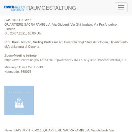
RAUMGESTALTUNG
Toggl
navig
GASTKRITIK M2.1
QUARTIERE SACRA FAMIGLIA, Via Gioberti, Via Ghirlandaio, Via Fra Angelico,
Florenz,
Di., 20.07.2021, 10.00 Uhr
Prof. Karin Templin,
Visiting Professor at
Università degli Studi di Bologna, Dipartimento
di Architettura di Cesena
Zoom-Meeting beitreten
https://rwth.zoom.us/j/97127817919?pwd=SnptV1IwYXRvQ1k3ZDV2WVFiMS9XQT09
Meeting-ID: 971 2781 7919
Kenncode: 668075
News: GASTKRITIK M2.1, QUARTIERE SACRA FAMIGLIA, Via Gioberti, Via