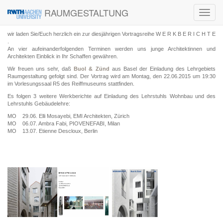
RAUMGESTALTUNG
Toggl
navig
wir laden Sie/Euch herzlich ein zur diesjährigen Vortragsreihe W E R K B E R I C H T E
.
An vier aufeinanderfolgenden Terminen werden uns junge Architektinnen und
Architekten Einblick in Ihr Schaffen gewähren.
Wir freuen uns sehr, daß
Buol & Zünd
aus Basel der Einladung des Lehrgebiets
Raumgestaltung gefolgt sind.
Der Vortrag wird am Montag, den 22.06.2015 um 19:30
im Vorlesungssaal R5 des Reiffmuseums stattfinden.
Es folgen 3 weitere Werkberichte auf Einladung des Lehrstuhls Wohnbau und des
Lehrstuhls Gebäudelehre:
MO
29.06. Elli Mosayebi, EMI Architekten, Zürich
MO
06.07. Ambra Fabi, PIOVENEFABI, Milan
MO
13.07. Etienne Descloux, Berlin