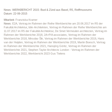
News: WERKBERICHT 2015: Buol & Zünd aus Basel, R5, Reiffmuseums
Datum: 22-06-2015
Mitarbeit:
Franziska Kramer
News:
E2A, Vortrag im Rahmen der Reihe Werkberichte am 20.06.2017 im R5 der
Fakultät Architektur
,
bbk-Architekten, Vortrag im Rahmen der Reihe Werkberichte am
11.07.2017 im R5 der Fakultät Architektur
,
De Smet Vermeulen architecten, Vortrag im
Rahmen der Werkberichte 2018
,
2A+P/A associates, Vortrag im Rahmen der
Werkberichte 2018
,
Mirsolav Šik, Vortrag im Rahmen der Werkberichte 2019
,
Hans
van der Heijden, Vortrag im Rahmen der Werkberichte 2019
,
Martin Boesch, Vortrag
im Rahmen der Werkberichte 2021
,
Hansjörg Göritz, Vortrag im Rahmen der
Werkberichte 2021
,
Stephen Taylor Architects London - Vortrag im Rahmen der
Werkberichte 2022
,
Werkbericht 2023 Gus Tielens