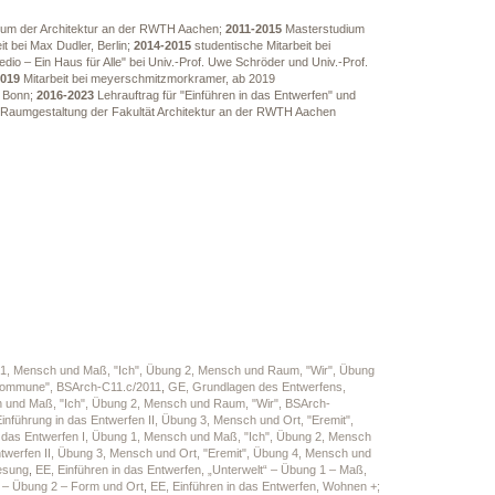
ium der Architektur an der RWTH Aachen;
2011-2015
Masterstudium
t bei Max Dudler, Berlin;
2014-2015
studentische Mitarbeit bei
dio – Ein Haus für Alle" bei Univ.-Prof. Uwe Schröder und Univ.-Prof.
2019
Mitarbeit bei meyerschmitzmorkramer, ab 2019
, Bonn;
2016-2023
Lehrauftrag für "Einführen in das Entwerfen" und
Raumgestaltung der Fakultät Architektur an der RWTH Aachen
ng 1, Mensch und Maß, "Ich", Übung 2, Mensch und Raum, "Wir", Übung
"Kommune", BSArch-C11.c/2011
,
GE, Grundlagen des Entwerfens,
h und Maß, "Ich", Übung 2, Mensch und Raum, "Wir", BSArch-
inführung in das Entwerfen II, Übung 3, Mensch und Ort, "Eremit",
n das Entwerfen I, Übung 1, Mensch und Maß, "Ich", Übung 2, Mensch
ntwerfen II, Übung 3, Mensch und Ort, "Eremit", Übung 4, Mensch und
esung
,
EE, Einführen in das Entwerfen, „Unterwelt“ – Übung 1 – Maß,
i“ – Übung 2 – Form und Ort
,
EE, Einführen in das Entwerfen, Wohnen +;