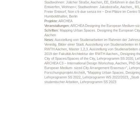
Stadtwohnen: Jülicher Straße, Aachen
,
EE, Einführen in das E
Entwerfen, Wohnen+; Stadtwohnen: Jakobstraße, Aachen,
,
M1,
Freier Entwurf, Non c’è due senza tre – Drei Plätze im Centro S
Humboldthafen, Berlin
Projekte:
ARCHEA
Veranstaltungen:
ARCHEA Designing the European Medium-size
Schriften:
Mapping Urban Spaces. Designing the European City
Aachen
News:
Ausstellung von Studienarbeiten im Rahmen der Jahresa
Venedig. Bilder einer Stadt. Ausstellung von Studienarbeiten i
RWTH Aachen
,
Master 1,2,3. Ausstellung von Studienarbeite
2019 der Fakultät Architektur der RWTH Aachen.
,
Designing th
City of Spaces/Spaces of the City
,
Lehrprogramm SS 2020
,
Le
ARCHEA C3 – International Design Workshop, Aachen
,
PhD Sem
European Medium- sized City Arrangement Erasmus+”
,
Lehrpr
Forschungsprojekt ArchéA
,
"Mapping Urban Spaces. Designing 
Lehrprogramm SS 2022
,
Lehrprogramm WS 2022/2023
,
„Studi
studentischer Arbeiten
,
Lehrprogramm SS 2023