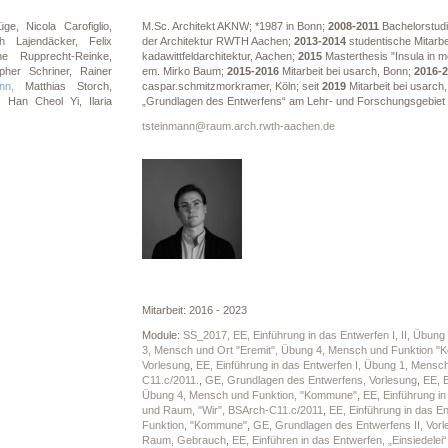
Büge,
Nicola Carofiglio,
M.Sc. Architekt AKNW; *1987 in Bonn;
2008-2011
Bachelorstud
ph Lajendäcker,
Felix
der Architektur RWTH Aachen;
2013-2014
studentische Mitarbei
ne Rupprecht-Reinke,
kadawittfeldarchitektur, Aachen;
2015
Masterthesis "Insula in me
opher Schriner,
Rainer
em. Mirko Baum;
2015-2016
Mitarbeit bei usarch, Bonn;
2016-
ann,
Matthias Storch,
caspar.schmitzmorkramer, Köln; seit
2019
Mitarbeit bei usarch
z,
Han Cheol Yi,
Ilaria
„Grundlagen des Entwerfens“ am Lehr- und Forschungsgebiet 
tsteinmann@raum.arch.rwth-aachen.de
Mitarbeit: 2016 - 2023
Module:
SS_2017, EE, Einführung in das Entwerfen I, II, Übu
3, Mensch und Ort "Eremit", Übung 4, Mensch und Funktion 
Vorlesung
,
EE, Einführung in das Entwerfen I, Übung 1, Mensc
C11.c/2011.
,
GE, Grundlagen des Entwerfens, Vorlesung
,
EE, E
Übung 4, Mensch und Funktion, "Kommune"
,
EE, Einführung i
und Raum, "Wir", BSArch-C11.c/2011
,
EE, Einführung in das E
Funktion, "Kommune"
,
GE, Grundlagen des Entwerfens II, Vorl
Raum, Gebrauch
,
EE, Einführen in das Entwerfen, „Einsiedele