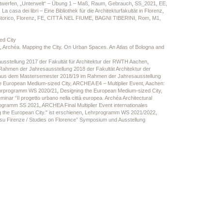
ntwerfen, „Unterwelt“ – Übung 1 – Maß, Raum, Gebrauch
,
SS_2021, EE,
 La casa dei libri – Eine Bibliothek für die Architekturfakultät in Florenz
,
torico, Florenz
,
FE, CITTÀ NEL FIUME, BAGNI TIBERINI, Rom
,
M1,
d City
,
Archéa. Mapping the City. On Urban Spaces. An Atlas of Bologna and
usstellung 2017 der Fakultät für Architektur der RWTH Aachen
,
m Rahmen der Jahresausstellung 2018 der Fakultät Architektur der
n aus dem Mastersemester 2018/19 im Rahmen der Jahresausstellung
e European Medium-sized City, ARCHEA E4 – Multiplier Event, Aachen:
hrprogramm WS 2020/21
,
Designing the European Medium-sized City,
inar “Il progetto urbano nella città europea. Archéa Architectural
ogramm SS 2021
,
ARCHEA Final Multiplier Event internationales
the European City." ist erschienen
,
Lehrprogramm WS 2021/2022
,
 su Firenze / Studies on Florence” Symposium und Ausstellung