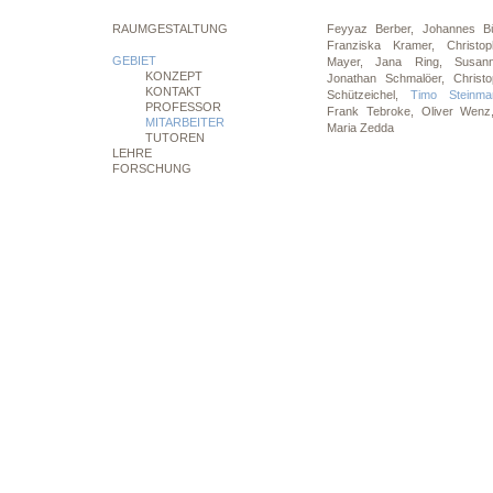
RAUMGESTALTUNG
Feyyaz Berber,
Johannes 
Franziska Kramer,
Christo
GEBIET
Mayer,
Jana Ring,
Susan
KONZEPT
Jonathan Schmalöer,
Christ
KONTAKT
Schützeichel,
Timo Steinm
PROFESSOR
Frank Tebroke,
Oliver Wen
MITARBEITER
Maria Zedda
TUTOREN
LEHRE
FORSCHUNG