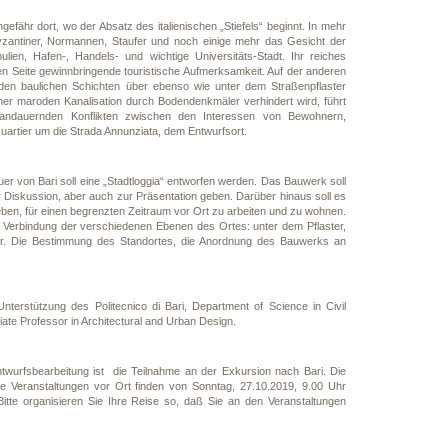
ngefähr dort, wo der Absatz des italienischen „Stiefels“ beginnt. In mehr
zantiner, Normannen, Staufer und noch einige mehr das Gesicht der
lien, Hafen-, Handels- und wichtige Universitäts-Stadt. Ihr reiches
nen Seite gewinnbringende touristische Aufmerksamkeit. Auf der anderen
nden baulichen Schichten über ebenso wie unter dem Straßenpflaster
ner maroden Kanalisation durch Bodendenkmäler verhindert wird, führt
g andauernden Konflikten zwischen den Interessen von Bewohnern,
uartier um die Strada Annunziata, dem Entwurfsort.
uer von Bari soll eine „Stadtloggia“ entworfen werden. Das Bauwerk soll
 Diskussion, aber auch zur Präsentation geben. Darüber hinaus soll es
ben, für einen begrenzten Zeitraum vor Ort zu arbeiten und zu wohnen.
e Verbindung der verschiedenen Ebenen des Ortes: unter dem Pflaster,
er. Die Bestimmung des Standortes, die Anordnung des Bauwerks an
Unterstützung des Politecnico di Bari, Department of Science in Civil
iate Professor in Architectural and Urban Design.
twurfsbearbeitung ist die Teilnahme an der Exkursion nach Bari. Die
ie Veranstaltungen vor Ort finden von Sonntag, 27.10.2019, 9.00 Uhr
itte organisieren Sie Ihre Reise so, daß Sie an den Veranstaltungen