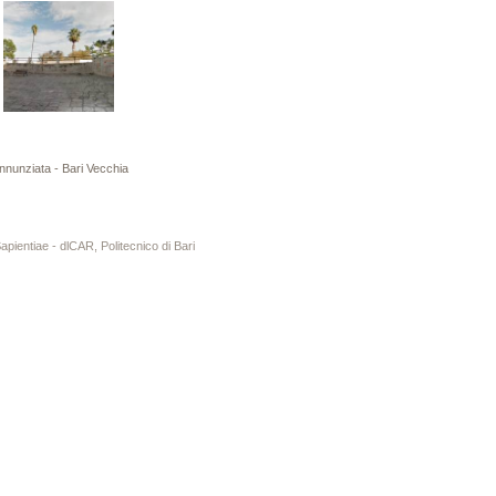
nunziata - Bari Vecchia
entiae - dlCAR, Politecnico di Bari