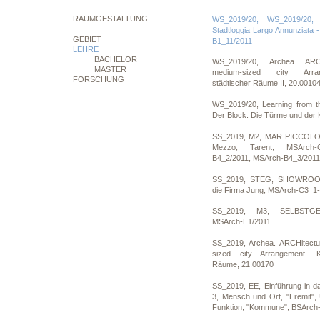
RAUMGESTALTUNG
WS_2019/20, WS_2019/20, 
Stadtloggia Largo Annunziata 
GEBIET
B1_11/2011
LEHRE
BACHELOR
WS_2019/20, Archea ARCH
MASTER
medium-sized city Arran
FORSCHUNG
städtischer Räume II, 20.0010
WS_2019/20, Learning from th
Der Block. Die Türme und der
SS_2019, M2, MAR PICCOLO, V
Mezzo, Tarent, MSArch-C
B4_2/2011, MSArch-B4_3/2011
SS_2019, STEG, SHOWROOM
die Firma Jung, MSArch-C3_1-
SS_2019, M3, SELBSTG
MSArch-E1/2011
SS_2019, Archea. ARCHitectu
sized city Arrangement. Ka
Räume, 21.00170
SS_2019, EE, Einführung in d
3, Mensch und Ort, "Eremit"
Funktion, "Kommune", BSArch-