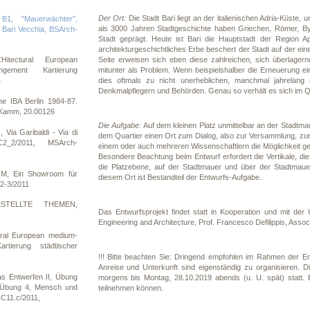
Der Ort:
Die Stadt Bari liegt an der italienischen Adria-Küste, u
B1, "Mauerwächter",
als 3000 Jahren Stadtgeschichte haben Griechen, Römer, By
- Bari Vecchia, BSArch-
Stadt geprägt. Heute ist Bari die Hauptstadt der Region Apu
architekturgeschichtliches Erbe beschert der Stadt auf der ei
Seite erweisen sich eben diese zahlreichen, sich überlager
itectural European
mitunter als Problem. Wenn beispielshalber die Erneuerung ei
gement Kartierung
dies oftmals zu nicht unerheblichen, manchmal jahrelan
4
Denkmalpflegern und Behörden. Genau so verhält es sich im Q
e IBA Berlin 1984-87.
 Kamm, 20.00126
Die Aufgabe:
Auf dem kleinen Platz unmittelbar an der Stadtma
ia Garibaldi - Via di
dem Quartier einen Ort zum Dialog, also zur Versammlung, zur
2_2/2011, MSArch-
einem oder auch mehreren Wissenschaftlern die Möglichkeit ge
Besondere Beachtung beim Entwurf erfordert die Vertikale, di
die Platzebene, auf der Stadtmauer und über der Stadtmau
, Ein Showroom für
diesem Ort ist Bestandteil der Entwurfs-Aufgabe.
2-3/2011
ESTELLTE THEMEN,
Das Entwurfsprojekt findet statt in Kooperation und mit der 
Engineering and Architecture, Prof. Francesco Defilippis, Assoc
ral European medium-
rtierung städtischer
!!! Bitte beachten Sie: Dringend empfohlen im Rahmen der En
Anreise und Unterkunft sind eigenständig zu organisieren. D
as Entwerfen II, Übung
morgens bis Montag, 28.10.2019 abends (u. U. spät) statt. B
, Übung 4, Mensch und
teilnehmen können.
C11.c/2011,