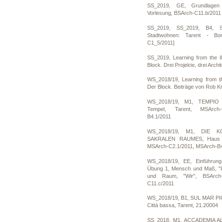
SS_2019, GE, Grundlagen 
Vorlesung, BSArch-C11.b/2011
SS_2019, SS_2019, B4, 
Stadtwohnen: Tarent - Bor
C1_5/2011]
SS_2019, Learning from the I
Block. Drei Projekte, drei Arch
WS_2018/19, Learning from th
Der Block. Beiträge von Rob Kr
WS_2018/19, M1, TEMPIO 
Tempel, Tarent, MSArch-
B4.1/2011
WS_2018/19, M1, DIE 
SAKRALEN RAUMES, Haus de
MSArch-C2.1/2011, MSArch-B4
WS_2018/19, EE, Einführung
Übung 1, Mensch und Maß, "I
und Raum, "Wir", BSArch-
C11.c/2011
WS_2018/19, B1, SUL MAR PIC
Città bassa, Tarent, 21.20004
SS_2018, M1, ACCADEMIA AL