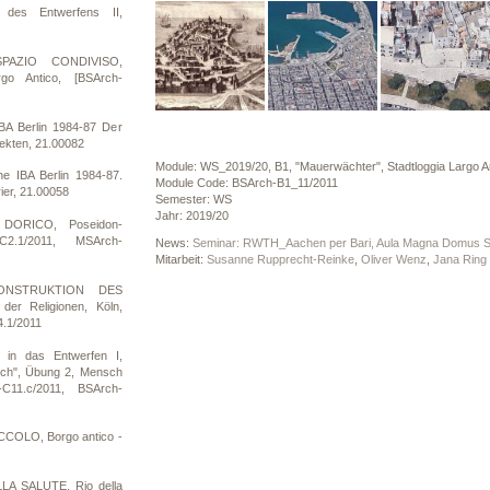
des Entwerfens II,
SPAZIO CONDIVISO,
go Antico, [BSArch-
BA Berlin 1984-87 Der
itekten, 21.00082
Module: WS_2019/20, B1, "Mauerwächter", Stadtloggia Largo An
e IBA Berlin 1984-87.
Module Code: BSArch-B1_11/2011
ier, 21.00058
Semester: WS
Jahr: 2019/20
DORICO, Poseidon-
C2.1/2011, MSArch-
News:
Seminar: RWTH_Aachen per Bari, Aula Magna Domus Sapi
Mitarbeit:
Susanne Rupprecht-Reinke
,
Oliver Wenz
,
Jana Ring
KONSTRUKTION DES
r Religionen, Köln,
.1/2011
 in das Entwerfen I,
ch", Übung 2, Mensch
C11.c/2011, BSArch-
COLO, Borgo antico -
LA SALUTE, Rio della