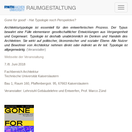
RAUMGESTALTUNG
Toggl
navig
Gone for good! - Hat Typologie noch Perspektive?
Architekturtypologie ist essentiell für den entwerferischen Prozess. Der Typus
bewahrt eine Fülle elementarer gesellschaftlicher Entwicklungen aus Vergangenheit
und Gegenwart. Typologie ist deshalb unabkömmlich im Denken und Handeln des
Architekten. Sie wirkt auf politischer, ökonomischer und sozialer Ebene. Alle Nutzer
und Bewohner von Architektur nehmen direkt oder indirekt an ihr teil. Typologie ist
allgegenwärtig.
(Veranstalter)
Webseite der Veranstaltung
7./8. Juni 2018
Fachbereich Architektur
Technische Universität Kaiserslautern
Bau 1, Raum 160, Pfaffenbergstr. 95, 67663 Kaiserslautern
Veranstalter: Lehrstuhl Gebäudelehre und Entwerfen, Prof. Marco Zünd