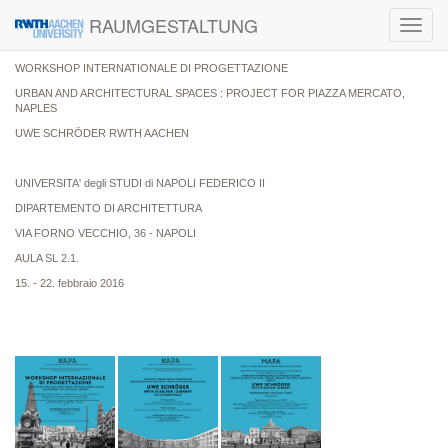
RAUMGESTALTUNG
Toggl
navig
WORKSHOP INTERNATIONALE DI PROGETTAZIONE
URBAN AND ARCHITECTURAL SPACES : PROJECT FOR PIAZZA MERCATO,
NAPLES
UWE SCHRÖDER RWTH AACHEN
UNIVERSITA' degli STUDI di NAPOLI FEDERICO II
DIPARTEMENTO DI ARCHITETTURA
VIA FORNO VECCHIO, 36 - NAPOLI
AULA SL 2.1.
15. - 22. febbraio 2016