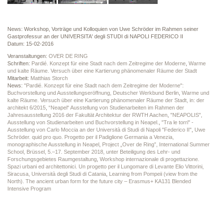
News: Workshop, Vorträge und Kolloquien von Uwe Schröder im Rahmen seiner
Gastprofessur an der UNIVERSITA' degli STUDI di NAPOLI FEDERICO II
Datum: 15-02-2016
Veranstaltungen:
OVER DE RING
Schriften:
Pardié. Konzept für eine Stadt nach dem Zeitregime der Moderne
,
Warme
und kalte Räume. Versuch über eine Kartierung phänomenaler Räume der Stadt
Mitarbeit:
Matthias Storch
News:
"Pardié. Konzept für eine Stadt nach dem Zeitregime der Moderne":
Buchvorstellung und Ausstellungseröffnung, Deutscher Werkbund Berlin
,
Warme und
kalte Räume. Versuch über eine Kartierung phänomenaler Räume der Stadt, in: der
architekt 6/2015
,
“Neapel“ Ausstellung von Studienarbeiten im Rahmen der
Jahresausstellung 2016 der Fakultät Architektur der RWTH Aachen
,
"NEAPOLIS",
Ausstellung von Studienarbeiten und Buchvorstellung in Neapel.
,
"Tra le torri" -
Ausstellung von Carlo Moccia an der Università di Studi di Napoli "Federico II"
,
Uwe
Schröder. quid pro quo. Progetto per il Padiglione Germania a Venezia,
monographische Ausstellung in Neapel
,
Project „Over de Ring”, International Summer
School, Brüssel, 5.–17. September 2018, unter Beteiligung des Lehr- und
Forschungsgebietes Raumgestaltung
,
Workshop internazionale di progettazione.
Spazi urbani ed architettonici. Un progetto per il Lungomare di Levante Elio Vittorini,
Siracusa, Università degli Studi di Catania
,
Learning from Pompeii (view from the
North). The ancient urban form for the future city – Erasmus+ KA131 Blended
Intensive Program