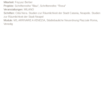
Mitarbeit:
Feyyaz Berber
Projekte:
Schriftenreihe "Blau"
,
Schriftenreihe: "Rosa"
Veranstaltungen:
MILANO
Schriften:
Città Nera. Studien zur Räumlichkeit der Stadt Catania
,
Neapolis. Studien
zur Räumlichkeit der Stadt Neapel
Module:
M3, ARRIVARE A VENEZIA, Städtebauliche Neuordnung Piazzale Roma,
Venedig