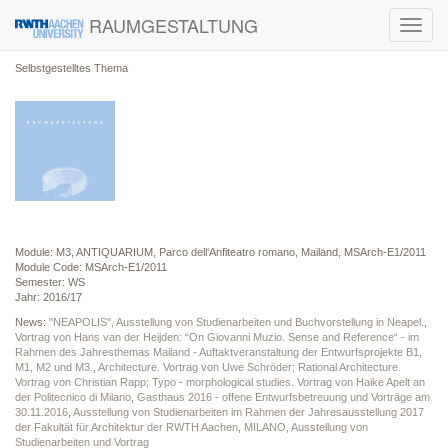
RAUMGESTALTUNG
Toggl
navig
Selbstgestelltes Thema
Module: M3, ANTIQUARIUM, Parco dell‘Anfiteatro romano, Mailand, MSArch-E1/2011
Module Code: MSArch-E1/2011
Semester: WS
Jahr: 2016/17
News:
"NEAPOLIS", Ausstellung von Studienarbeiten und Buchvorstellung in Neapel.
,
Vortrag von Hans van der Heijden: “On Giovanni Muzio. Sense and Reference“ - im
Rahmen des Jahresthemas Mailand - Auftaktveranstaltung der Entwurfsprojekte B1,
M1, M2 und M3.
,
Architecture. Vortrag von Uwe Schröder; Rational Architecture.
Vortrag von Christian Rapp; Typo - morphological studies. Vortrag von Haike Apelt an
der Politecnico di Milano
,
Gasthaus 2016 - offene Entwurfsbetreuung und Vorträge am
30.11.2016
,
Ausstellung von Studienarbeiten im Rahmen der Jahresausstellung 2017
der Fakultät für Architektur der RWTH Aachen
,
MILANO, Ausstellung von
Studienarbeiten und Vortrag