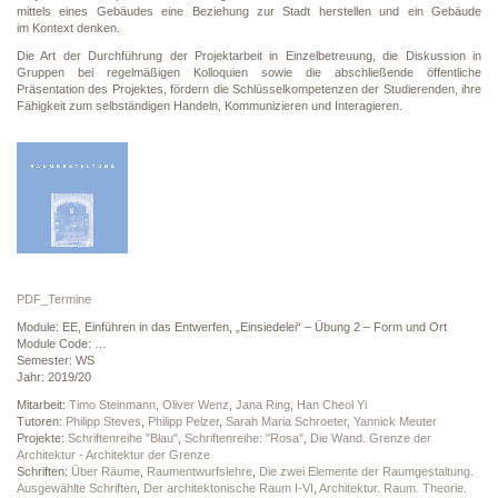
mittels eines Gebäudes eine Beziehung zur Stadt herstellen und ein Gebäude
im Kontext denken.
Die Art der Durchführung der Projektarbeit in Einzelbetreuung, die Diskussion in
Gruppen bei regelmäßigen Kolloquien sowie die abschließende öffentliche
Präsentation des Projektes, fördern die Schlüsselkompetenzen der Studierenden, ihre
Fähigkeit zum selbständigen Handeln, Kommunizieren und Interagieren.
PDF_Termine
Module: EE, Einführen in das Entwerfen, „Einsiedelei“ – Übung 2 – Form und Ort
Module Code: …
Semester: WS
Jahr: 2019/20
Mitarbeit:
Timo Steinmann
,
Oliver Wenz
,
Jana Ring
,
Han Cheol Yi
Tutoren:
Philipp Steves
,
Philipp Pelzer
,
Sarah Maria Schroeter
,
Yannick Meuter
Projekte:
Schriftenreihe "Blau"
,
Schriftenreihe: "Rosa"
,
Die Wand. Grenze der
Architektur - Architektur der Grenze
Schriften:
Über Räume
,
Raumentwurfslehre
,
Die zwei Elemente der Raumgestaltung.
Ausgewählte Schriften
,
Der architektonische Raum I-VI
,
Architektur. Raum. Theorie.