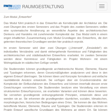
RAUMGESTALTUNG
Toggl
navig
Zum Modul „Entwerfen“
Das Modul führt praktisch in das Entwerfen als Kerndisziplin der Architektur ein. Die
zwei Übungen des ersten Semesters und das Projekt des zweiten Semesters stellen
eine systematische Annäherung an wesentliche Aspekte des architektonischen
Denkens und Handelns mit zunehmender Komplexität dar. Das Modul steht in einem
engen inhaltlichen Zusammenhang zum Modul Grundlagen des Entwerfens, die dort
gelernten theoretischen Grundlagen werden hier praktisch erprobt.
Im ersten Semester wird über zwei Übungen („Unterwelt“, „Einsiedelei“) ein
individuelles Verständnis und damit einhergehende Kenntnisse und Fähigkeiten des
architektonischen und städtebaulichen Entwerfens erarbeitet. Im zweiten Semester
werden diese Kenntnisse und Fähigkeiten im Projekt Wohnen+ mit einem
Wohngebäude im städtischen Gefüge vertieft.
Die Studierenden können grundlegende architektonische Muster, Elemente, Räume
und Typologien erkennen, deren Gesetzmäßigkeiten analysieren und diese in den
eigenen Entwurf übertragen. Sie können Ideen und Konzepte formulieren und einfache
raumbildende Ansätze entwickeln. Sie verfügen über ein Grundverständnis der
Komplexität der Einflussfaktoren des Entwerfens und können innerhalb dessen erste
Gewichtungen vornehmen. Die Studierenden besitzen eine Vorstellung von einem
strukturierten Entwurfsprozess, sie erarbeiten Varianten und können diese bewerten.
Sie verstehen grundlegende ordnungsgebende Prinzipien, entwickeln diese und
wenden sie an. Sie erkennen die grundlegenden räumlichen, sozialen, klimatischen,
morphologischen, historischen Bedingungen eines Ortes. Sie kennen die das Wohnen
betreffende Muster, Elemente, Räume und Typologien. Die Studierenden erlernen im
Projekt Entwurf spezifische Grundlagen des Wohnens an einem Ort. Sie können