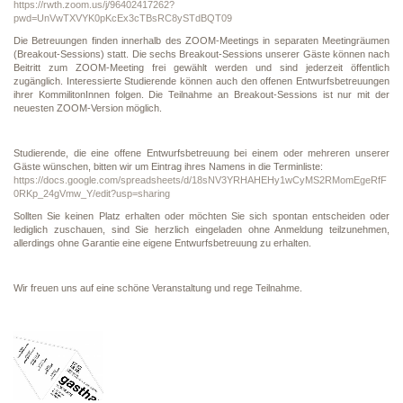
https://rwth.zoom.us/j/96402417262?
pwd=UnVwTXVYK0pKcEx3cTBsRC8ySTdBQT09
Die Betreuungen finden innerhalb des ZOOM-Meetings in separaten Meetingräumen
(Breakout-Sessions) statt. Die sechs Breakout-Sessions unserer Gäste können nach
Beitritt zum ZOOM-Meeting frei gewählt werden und sind jederzeit öffentlich
zugänglich. Interessierte Studierende können auch den offenen Entwurfsbetreuungen
ihrer KommilitonInnen folgen. Die Teilnahme an Breakout-Sessions ist nur mit der
neuesten ZOOM-Version möglich.
Studierende, die eine offene Entwurfsbetreuung bei einem oder mehreren unserer
Gäste wünschen, bitten wir um Eintrag ihres Namens in die Terminliste:
https://docs.google.com/spreadsheets/d/18sNV3YRHAHEHy1wCyMS2RMomEgeRfF
0RKp_24gVmw_Y/edit?usp=sharing
Sollten Sie keinen Platz erhalten oder möchten Sie sich spontan entscheiden oder
lediglich zuschauen, sind Sie herzlich eingeladen ohne Anmeldung teilzunehmen,
allerdings ohne Garantie eine eigene Entwurfsbetreuung zu erhalten.
Wir freuen uns auf eine schöne Veranstaltung und rege Teilnahme.