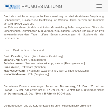
RAUMGESTALTUNG
Toggl
navig
Das Lehr- und Forschungsgebiet Raumgestaltung und die Lehreinheiten Bauplanung,
Gebäudelehre, Künstlerische Gestaltung und Wohnbau laden herzlich zur Teilnahme
am GASTHAUS 2020 ein.
Im Rahmen dieser jährlich stattfinden Veranstaltung halten eingeladene Gäste der
teilnehmenden Lehreinheiten Kurzvorträge zum eigenen Schaffen und bieten an zwei
aufeinanderfolgenden Tagen offene Entwurfsbetreuungen für Studierende aller
Semester an.
Unsere Gäste in diesem Jahr sind:
Dario Cavadini
, Zürich [Künstlerische Gestaltung]
Juliane Greb
, Gent [Gebäudelehre]
Julia Naumann
/ Naumann Wasserkampf, Weimar [Raumgestaltung]
Enzo Valerio
, Rotterdam [Wohnbau]
Max Wasserkampf
/ Naumann Wasserkampf, Weimar [Raumgestaltung]
Kevin Weidemann
, Köln [Bauplanung]
Die offenen Entwurfsbetreuungen finden am
Donnerstag, 17. Dez. ’20
und am
Freitag, 18. Dez. ’20
jeweils um
11–17 Uhr
via ZOOM statt. Die Kurzvorträge finden
am
Donnerstag, 17. Dez. ’20
um
18 Uhr
via ZOOM statt.
Die Betreuungen und die Kurzvorträge sind unter folgendem Link erreichbar: