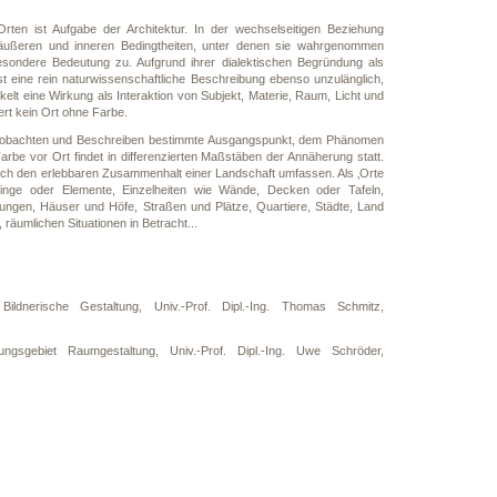
en ist Aufgabe der Architektur. In der wechselseitigen Beziehung
ußeren und inneren Bedingtheiten, unter denen sie wahrgenommen
ondere Bedeutung zu. Aufgrund ihrer dialektischen Begründung als
t eine rein naturwissenschaftliche Beschreibung ebenso unzulänglich,
lt eine Wirkung als Interaktion von Subjekt, Materie, Raum, Licht und
ert kein Ort ohne Farbe.
m Beobachten und Beschreiben bestimmte Ausgangspunkt, dem Phänomen
be vor Ort findet in differenzierten Maßstäben der Annäherung statt.
auch den erlebbaren Zusammenhalt einer Landschaft umfassen. Als ‚Orte
Dinge oder Elemente, Einzelheiten wie Wände, Decken oder Tafeln,
ngen, Häuser und Höfe, Straßen und Plätze, Quartiere, Städte, Land
räumlichen Situationen in Betracht...
ildnerische Gestaltung, Univ.-Prof. Dipl.-Ing. Thomas Schmitz,
gsgebiet Raumgestaltung, Univ.-Prof. Dipl.-Ing. Uwe Schröder,