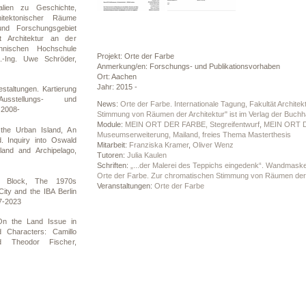
ialien zu Geschichte,
itektonischer Räume
nd Forschungsgebiet
t Architektur an der
chnischen Hochschule
Projekt: Orte der Farbe
.-Ing. Uwe Schröder,
Anmerkung/en: Forschungs- und Publikationsvorhaben
Ort: Aachen
Jahr: 2015 -
staltungen. Kartierung
usstellungs- und
News:
Orte der Farbe. Internationale Tagung, Fakultät Archit
 2008-
Stimmung von Räumen der Architektur" ist im Verlag der Buchh
Module:
MEIN ORT DER FARBE, Stegreifentwurf
,
MEIN ORT D
 the Urban Island, An
Museumserweiterung, Mailand, freies Thema Masterthesis
. Inquiry into Oswald
Mitarbeit:
Franziska Kramer
,
Oliver Wenz
land and Archipelago,
Tutoren:
Julia Kaulen
Schriften:
„...der Malerei des Teppichs eingedenk“. Wandmas
Orte der Farbe. Zur chromatischen Stimmung von Räumen der 
the Block, The 1970s
Veranstaltungen:
Orte der Farbe
ity and the IBA Berlin
7-2023
 On the Land Issue in
 Characters: Camillo
d Theodor Fischer,