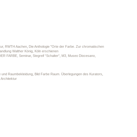
ektur, RWTH Aachen
,
Die Anthologie "Orte der Farbe. Zur chromatischen
andlung Walther König, Köln erschienen
ER FARBE, Seminar
,
Stegreif “Schalter“
,
M3, Museo Diocesano,
ke und Raumbekleidung
,
Bild Farbe Raum. Überlegungen des Kurators
,
Architektur