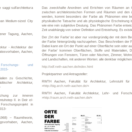
e saggi sull’architettura
Das zweckhafte Anordnen und Errichten von Räumen an Ort
zwischen architektonischen Formen und Räumen und den ä
werden, kommt besonders der Farbe als Phänomen eine bes
ean Medium-sized City
physikalische Tatsache und als physiologische Erscheinung is
wie eine rein subjektive Deutung. Das Phänomen Farbe entwicke
Zeit unabhängig von seiner Definition und Entstehung. Es existi
chener Tagung, Aachen,
Der ‚Ort der Farbe’ ist aber nur vordergründig der mit de
der Farbe hintergründig nachzugehen. Das Beschreiben der Far
Dabei kann ein Ort der Punkt auf einer Oberfläche sein oder 
ktur - Architektur der
der Farbe’ kommen Oberflächen, Stoffe und Materialien, 
tiosvorhaben, Aachen,
Öffnungen von Fenstern, Türen oder Nischen, Zimmer, Wohnu
und Landschaften, mit anderen Worten: alle denkbar möglichen, 
orschungs- und
http://odf.rwth-aachen.de/index.html
 2015-
Projektpartner und Antragsteller:
rialien zu Geschichte,
RWTH Aachen, Fakultät für Architektur, Lehrstuhl für B
ischer Architektur,
>
http://big.arch.rwth-aachen.de/
<
-
RWTH Aachen, Fakultät Architektur, Lehr- und Forschun
chung zur inneren
>
http://raum.arch.rwth-aachen.de
/<
uhotep II. in Deir el-
Forschungsprojekt in
2013-
1968) – Raumtheorie,
ngsvorhaben, Aachen,