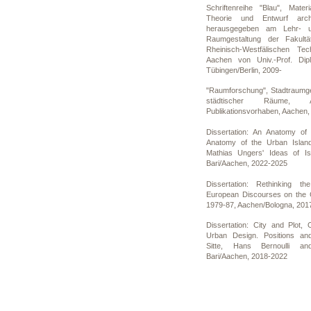
Schriftenreihe "Blau", Mater
Theorie und Entwurf arch
herausgegeben am Lehr- u
Raumgestaltung der Fakultä
Rheinisch-Westfälischen Te
Aachen von Univ.-Prof. Dipl
Tübingen/Berlin, 2009-
"Raumforschung", Stadtraumge
städtischer Räume, A
Publikationsvorhaben, Aachen,
Dissertation: An Anatomy of
Anatomy of the Urban Island
Mathias Ungers' Ideas of Is
Bari/Aachen, 2022-2025
Dissertation: Rethinking 
European Discourses on the C
1979-87, Aachen/Bologna, 201
Dissertation: City and Plot,
Urban Design. Positions and
Sitte, Hans Bernoulli an
Bari/Aachen, 2018-2022