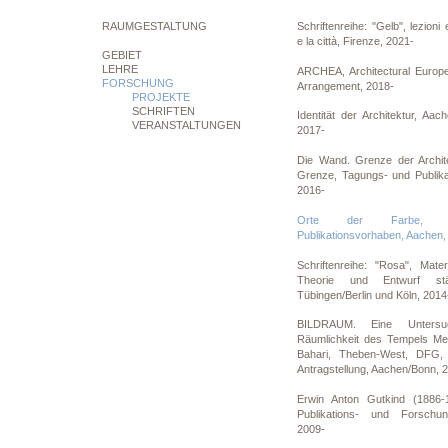
RAUMGESTALTUNG
Schriftenreihe: "Gelb", lezioni 
e la città, Firenze, 2021-
GEBIET
LEHRE
ARCHEA, Architectural Europ
FORSCHUNG
Arrangement, 2018-
PROJEKTE
SCHRIFTEN
Identität der Architektur, Aa
VERANSTALTUNGEN
2017-
Die Wand. Grenze der Archite
Grenze, Tagungs- und Publika
2016-
Orte der Farbe, F
Publikationsvorhaben, Aachen,
Schriftenreihe: "Rosa", Mate
Theorie und Entwurf städt
Tübingen/Berlin und Köln, 2014
BILDRAUM. Eine Untersu
Räumlichkeit des Tempels Ment
Bahari, Theben-West, DFG, 
Antragstellung, Aachen/Bonn, 
Erwin Anton Gutkind (1886-
Publikations- und Forschu
2009-