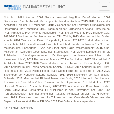
RAUMGESTALTUNG
Toggl
navig
M.Arch.
; *1989 in Aachen;
2009
Abitur am Aloisiuskolleg, Bonn Bad-Godesberg;
2009
Studien zur Parzelle Annastraße bei gmp Architekten, Aachen;
2009-2011
Studium der
Architektur an der TU München;
2010
Zeichentutor am Lehrstuhl Grundlagen der
Darstellung und Gestaltung;
2011
Erasmus an der Politecnico di Milano, Entwürfe bei
Prof. Tomaso & Prof. Antonio Monestiroli; Prof. Stefan Vieths & Prof. Michele Caja;
2012-2017
Studium der Architektur an der ETH Zürich;
2013
Mitarbeit bei Max Dudler,
Zürich;
2014
Mitarbeit bei David Chipperfield, London;
2014-2015
stud. Mitarbeit am
Lehrstuhl Architektur und Entwurf, Prof. Dietmar Eberle für die Publikation "9 x 9 – Eine
Methode des Entwerfens - Von der Stadt zum Haus weitergedacht";
2015
stud.
Mitarbeit am Lehrstuhl Geschichte des Städtebaus, Prof. Vittorio Lampugnani für die
Publikation "Voreingenommene Erzählungen: Architekturgeschichte als
Ideengeschichte";
2017
Bachelor of Science ETH in Architektur;
2017
Mitarbeit bei Yi
Architects, Köln;
2017-2020
Masterstudium
an der Harvard GSD, Cambridge, USA;
2017
Stipendium der Swiss American Society
SFUSA
;
2017
Stipendium der
Ernst-
Neufert Stiftung
;
2019
Helmut Rhode Nachwuchsförderung,
Sonderpreis
;
2017-2020
Stipendium der Henssler Stiftung, Schweiz;
2017-2020
Stipendium der
Ikea Stiftung
,
Schweiz;
2018
Mitarbeit bei Richard Meier, New York;
2020
Master in Architecture,
Thesisarbeit "
Five Motifs
" bei Chairman of the Department Prof. Mark Lee;
2020
Harvard Summer Research Grant;
2020-2022
Architekt im Büro Max Dudler,
Berlin;
2022-2023
Lehrauftrag für "Einführen in das Entwerfen" am Lehr- und
Forschungsgebiet Raumgestaltung der Fakultät Architektur an der RWTH Aachen;
seit
2023
Doktorand an der RWTH Aachen im Cotutelle-Verfahren mit der
Sapienza Università di Roma DRACo;
2025
DAAD-Forschungsstipendium
han.yi@rwth-aachen.de