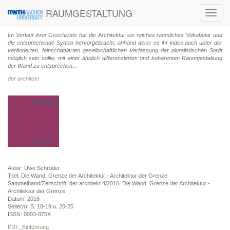
RAUMGESTALTUNG
Toggl
navig
Im Verlauf ihrer Geschichte hat die Architektur ein reiches räumliches Vokabular und
die entsprechende Syntax hervorgebracht, anhand derer es ihr indes auch unter der
veränderten, feinschattierten gesellschaftlichen Verfassung der pluralistischen Stadt
möglich sein sollte, mit einer ähnlich differenzierten und kohärenten Raumgestaltung
der Wand zu entsprechen...
der architekt
Autor: Uwe Schröder
Titel: Die Wand. Grenze der Architektur - Architektur der Grenze
Sammelband/Zeitschrift: der architekt 4/2016, Die Wand. Grenze der Architektur -
Architektur der Grenze
Datum: 2016
Seite(n): S. 18-19 u. 20-25
ISSN: 0003-875X
PDF_Einführung