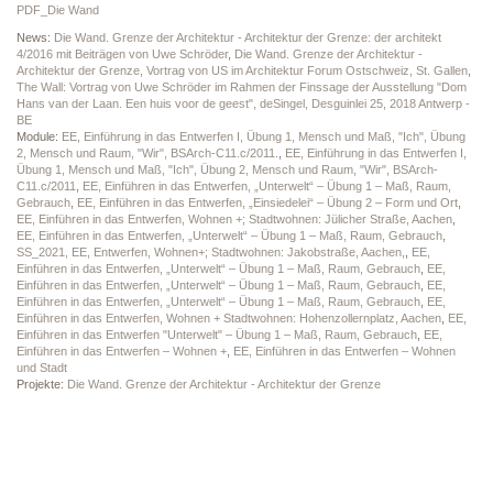
PDF_Die Wand
News:
Die Wand. Grenze der Architektur - Architektur der Grenze: der architekt
4/2016 mit Beiträgen von Uwe Schröder
,
Die Wand. Grenze der Architektur -
Architektur der Grenze, Vortrag von US im Architektur Forum Ostschweiz, St. Gallen
,
The Wall: Vortrag von Uwe Schröder im Rahmen der Finssage der Ausstellung "Dom
Hans van der Laan. Een huis voor de geest", deSingel, Desguinlei 25, 2018 Antwerp -
BE
Module:
EE, Einführung in das Entwerfen I, Übung 1, Mensch und Maß, "Ich", Übung
2, Mensch und Raum, "Wir", BSArch-C11.c/2011.
,
EE, Einführung in das Entwerfen I,
Übung 1, Mensch und Maß, "Ich", Übung 2, Mensch und Raum, "Wir", BSArch-
C11.c/2011
,
EE, Einführen in das Entwerfen, „Unterwelt“ – Übung 1 – Maß, Raum,
Gebrauch
,
EE, Einführen in das Entwerfen, „Einsiedelei“ – Übung 2 – Form und Ort
,
EE, Einführen in das Entwerfen, Wohnen +; Stadtwohnen: Jülicher Straße, Aachen
,
EE, Einführen in das Entwerfen, „Unterwelt“ – Übung 1 – Maß, Raum, Gebrauch
,
SS_2021, EE, Entwerfen, Wohnen+; Stadtwohnen: Jakobstraße, Aachen,
,
EE,
Einführen in das Entwerfen, „Unterwelt“ – Übung 1 – Maß, Raum, Gebrauch
,
EE,
Einführen in das Entwerfen, „Unterwelt“ – Übung 1 – Maß, Raum, Gebrauch
,
EE,
Einführen in das Entwerfen, „Unterwelt“ – Übung 1 – Maß, Raum, Gebrauch
,
EE,
Einführen in das Entwerfen, Wohnen + Stadtwohnen: Hohenzollernplatz, Aachen
,
EE,
Einführen in das Entwerfen "Unterwelt" – Übung 1 – Maß, Raum, Gebrauch
,
EE,
Einführen in das Entwerfen – Wohnen +
,
EE, Einführen in das Entwerfen – Wohnen
und Stadt
Projekte:
Die Wand. Grenze der Architektur - Architektur der Grenze