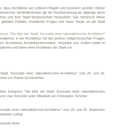
, dass Architektur auf zeitlosen Regeln und Gesetzen gründet. Dieser
istorischer Verbindlichkeiten gilt der Rückbesinnung als diejenige letzte
ktur und ihrer Stadt-Vergessenheit herausführt. Das historisch offene
im globalen Zeitalter, erweiterten Fragen und neuer Sorge um die Stadt
sses "Die Idee der Stadt. Konzepte einer rationalistischen Architektur"
tionalismus in der Architektur mit den großen zeitgenössischen Fragen,
Architekten, Architekturtheoretiker, -historiker und -kritiker stellen in
ionen und Ideen einer Architektur der Stadt vor.
tadt. Konzepte einer rationalistischen Architektur" vom 25. und 26.
beit von Rainer Schützeichel
ner Kongress "Die Idee der Stadt. Konzepte einer rationalistischen
von Uwe Schröder unter Mitarbeit von Christopher Schriner
zepte einer rationalistischen Architektur" vom 25. und 26. September
tephanie Ludwig
 Jeanette Mohr