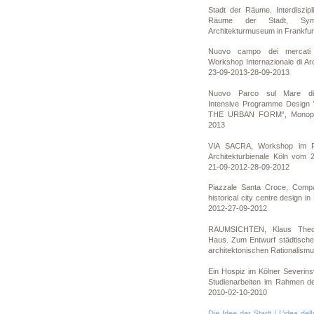
Stadt der Räume. Interdiszip
Räume der Stadt, Symp
Architekturmuseum in Frankfur
Nuovo campo dei mercati
Workshop Internazionale di Ar
23-09-2013-28-09-2013
Nuovo Parco sul Mare di
Intensive Programme Desig
THE URBAN FORM“, Monopoli
2013
VIA SACRA, Workshop im R
Architekturbienale Köln vom 2
21-09-2012-28-09-2012
Piazzale Santa Croce, Compac
historical city centre design i
2012-27-09-2012
RAUMSICHTEN, Klaus Theo 
Haus. Zum Entwurf städtisch
architektonischen Rationalism
Ein Hospiz im Kölner Severinsv
Studienarbeiten im Rahmen de
2010-02-10-2010
Die Idee der Stadt / L’idea dell