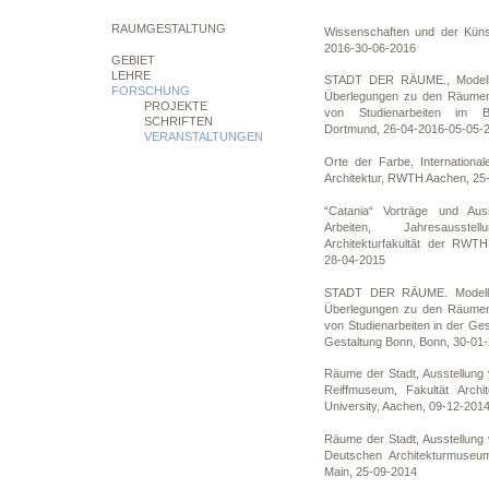
in der Nordrhein-Westfäl
RAUMGESTALTUNG
Wissenschaften und der Künst
2016-30-06-2016
GEBIET
LEHRE
STADT DER RÄUME., Modelle u
FORSCHUNG
Überlegungen zu den Räumen 
PROJEKTE
von Studienarbeiten im B
SCHRIFTEN
Dortmund, 26-04-2016-05-05-
VERANSTALTUNGEN
Orte der Farbe, International
Architektur, RWTH Aachen, 25
“Catania“ Vorträge und Auss
Arbeiten, Jahresauss
Architekturfakultät der RWT
28-04-2015
STADT DER RÄUME. Modelle u
Überlegungen zu den Räumen 
von Studienarbeiten in der Ges
Gestaltung Bonn, Bonn, 30-01
Räume der Stadt, Ausstellung 
Reiffmuseum, Fakultät Arch
University, Aachen, 09-12-201
Räume der Stadt, Ausstellung 
Deutschen Architekturmuse
Main, 25-09-2014