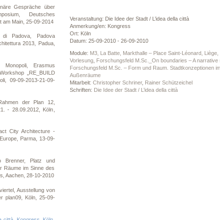
linäre Gespräche über
osium, Deutsches
Veranstaltung: Die Idee der Stadt / L’idea della città
t am Main, 25-09-2014
Anmerkung/en: Kongress
Ort: Köln
 di Padova, Padova
Datum: 25-09-2010 - 26-09-2010
chitettura 2013, Padua,
Module:
M3, La Batte, Markthalle – Place Saint-Léonard, Liège
Vorlesung
,
Forschungsfeld M.Sc._On boundaries – A narrative 
 Monopoli, Erasmus
Forschungsfeld M.Sc. – Form und Raum. Stadtkonzeptionen i
n Workshop „RE_BUILD
Außenräume
, 09-09-2013-21-09-
Mitarbeit:
Christopher Schriner
,
Rainer Schützeichel
Schriften:
Die Idee der Stadt / L’idea della città
ahmen der Plan 12,
1. - 28.09.2012, Köln,
t City Architecture -
n Europe, Parma, 13-09-
Brenner, Platz und
er Räume im Sinne des
us, Aachen, 28-10-2010
iertel, Ausstellung von
r plan09, Köln, 25-09-
a città, Kongress, Köln,