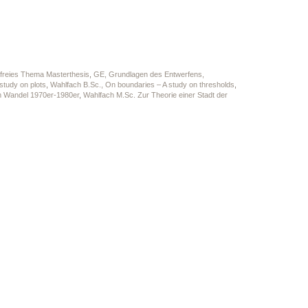
, freies Thema Masterthesis
,
GE, Grundlagen des Entwerfens,
study on plots
,
Wahlfach B.Sc., On boundaries – A study on thresholds
,
m Wandel 1970er-1980er
,
Wahlfach M.Sc. Zur Theorie einer Stadt der