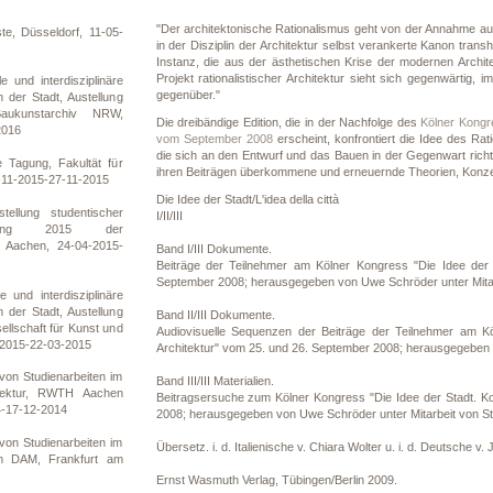
ischen Akademie der
"Der architektonische Rationalismus geht von der Annahme aus
e, Düsseldorf, 11-05-
in der Disziplin der Architektur selbst verankerte Kanon transh
Instanz, die aus der ästhetischen Krise der modernen Archite
Projekt rationalistischer Architektur sieht sich gegenwärtig, 
nd interdisziplinäre
gegenüber."
der Stadt, Austellung
aukunstarchiv NRW,
Die dreibändige Edition, die in der Nachfolge des
Kölner Kongre
2016
vom September 2008
erscheint, konfrontiert die Idee des Ra
die sich an den Entwurf und das Bauen in der Gegenwart richten. 
e Tagung, Fakultät für
ihren Beiträgen überkommene und erneuernde Theorien, Konzept
-11-2015-27-11-2015
Die Idee der Stadt/L'idea della città
tellung studentischer
I/II/III
tellung 2015 der
H Aachen, 24-04-2015-
Band I/III Dokumente.
Beiträge der Teilnehmer am Kölner Kongress "Die Idee der S
September 2008; herausgegeben von Uwe Schröder unter Mitar
nd interdisziplinäre
der Stadt, Austellung
Band II/III Dokumente.
ellschaft für Kunst und
Audiovisuelle Sequenzen der Beiträge der Teilnehmer am Köl
-2015-22-03-2015
Architektur" vom 25. und 26. September 2008; herausgegeben 
von Studienarbeiten im
Band III/III Materialien.
itektur, RWTH Aachen
Beitragsersuche zum Kölner Kongress "Die Idee der Stadt. Kon
4-17-12-2014
2008; herausgegeben von Uwe Schröder unter Mitarbeit von S
von Studienarbeiten im
Übersetz. i. d. Italienische v. Chiara Wolter u. i. d. Deutsche v.
um DAM, Frankfurt am
Ernst Wasmuth Verlag, Tübingen/Berlin 2009.