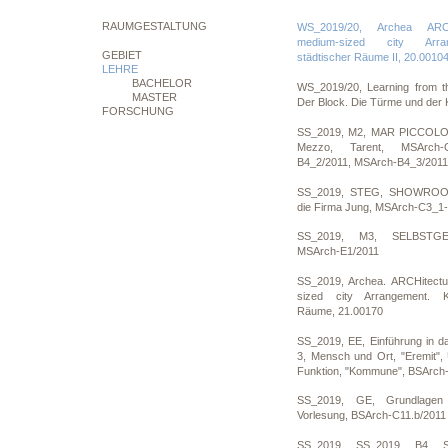
RAUMGESTALTUNG
WS_2019/20, Archea ARCH
medium-sized city Arran
GEBIET
städtischer Räume II, 20.0010
LEHRE
BACHELOR
WS_2019/20, Learning from th
MASTER
Der Block. Die Türme und der
FORSCHUNG
SS_2019, M2, MAR PICCOLO, V
Mezzo, Tarent, MSArch-C
B4_2/2011, MSArch-B4_3/2011
SS_2019, STEG, SHOWROOM
die Firma Jung, MSArch-C3_1-
SS_2019, M3, SELBSTG
MSArch-E1/2011
SS_2019, Archea. ARCHitectu
sized city Arrangement. Ka
Räume, 21.00170
SS_2019, EE, Einführung in d
3, Mensch und Ort, "Eremit"
Funktion, "Kommune", BSArch-
SS_2019, GE, Grundlagen 
Vorlesung, BSArch-C11.b/2011
SS_2019, SS_2019, B4, 