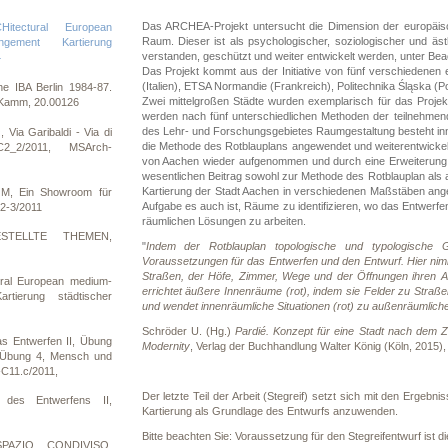
Das ARCHEA-Projekt untersucht die Dimension der europäisc
itectural European
Raum. Dieser ist als psychologischer, soziologischer und ä
gement Kartierung
verstanden, geschützt und weiter entwickelt werden, unter Bea
4
Das Projekt kommt aus der Initiative von fünf verschiedenen e
(Italien), ETSA Normandie (Frankreich), Politechnika Śląska 
e IBA Berlin 1984-87.
Zwei mittelgroßen Städte wurden exemplarisch für das Projek
 Kamm, 20.00126
werden nach fünf unterschiedlichen Methoden der teilnehmende
des Lehr- und Forschungsgebietes Raumgestaltung besteht inner
ia Garibaldi - Via di
die Methode des Rotblauplans angewendet und weiterentwickelt
2_2/2011, MSArch-
von Aachen wieder aufgenommen und durch eine Erweiterung de
wesentlichen Beitrag sowohl zur Methode des Rotblauplan als a
Kartierung der Stadt Aachen in verschiedenen Maßstäben angebo
, Ein Showroom für
Aufgabe es auch ist, Räume zu identifizieren, wo das Entwerfen
2-3/2011
räumlichen Lösungen zu arbeiten.
ESTELLTE THEMEN,
"
Indem der Rotblauplan topologische und typologische Gr
Voraussetzungen für das Entwerfen und den Entwurf. Hier nimm
Straßen, der Höfe, Zimmer, Wege und der Öffnungen ihren An
ral European medium-
errichtet äußere Innenräume (rot), indem sie Felder zu Straße
rtierung städtischer
und wendet innenräumliche Situationen (rot) zu außenräumliche
Schröder U. (Hg.)
Pardié. Konzept für eine Stadt nach dem Z
as Entwerfen II, Übung
Modernity
, Verlag der Buchhandlung Walter König (Köln, 2015),
, Übung 4, Mensch und
C11.c/2011,
Der letzte Teil der Arbeit (Stegreif) setzt sich mit den Ergebn
des Entwerfens II,
Kartierung als Grundlage des Entwurfs anzuwenden.
Bitte beachten Sie: Voraussetzung für den Stegreifentwurf ist
SPAZIO CONDIVISO,