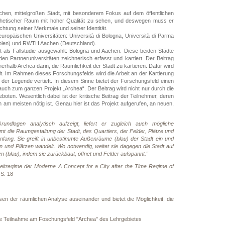
hen, mittelgroßen Stadt, mit besonderem Fokus auf dem öffentlichen
sthetischer Raum mit hoher Qualität zu sehen, und deswegen muss er
chtung seiner Merkmale und seiner Identität.
uropäischen Universitäten: Università di Bologna, Università di Parma
(Polen) und RWTH Aachen (Deutschland).
t als Fallstudie ausgewählt: Bologna und Aachen. Diese beiden Städte
n Partneruniversitäten zeichnerisch erfasst und kartiert. Der Beitrag
halb Archea darin, die Räumlichkeit der Stadt zu kartieren. Dafür wird
. Im Rahmen dieses Forschungsfelds wird die Arbeit an der Kartierung
r Legende vertieft. In diesem Sinne bietet der Forschungsfeld einen
uch zum ganzen Projekt „Archea“. Der Beitrag wird nicht nur durch die
ten. Wesentlich dabei ist der kritische Beitrag der Teilnehmer, deren
 am meisten nötig ist. Genau hier ist das Projekt aufgerufen, an neuen,
undlagen analytisch aufzeigt, liefert er zugleich auch mögliche
t die Raumgestaltung der Stadt, des Quartiers, der Felder, Plätze und
fang. Sie greift in unbestimmte Außenräume (blau) der Stadt ein und
n und Plätzen wandelt. Wo notwendig, weitet sie dagegen die Stadt auf
n (blau), indem sie zurückbaut, öffnet und Felder aufspannt."
eitregime der Moderne A Concept for a City after the Time Regime of
 S. 18
issen der räumlichen Analyse auseinander und bietet die Möglichkeit, die
 die Teilnahme am Foschungsfeld "Archea" des Lehrgebietes