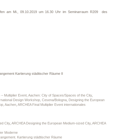
Treffen am Mi., 09.10.2019 um 16.30 Uhr im Seminarraum R209 des
angement Kartierung städtischer Räume II
Multiplier Event, Aachen: City of Spaces/Spaces of the City
,
rnational Design Workshop, Cesena/Bologna
,
Designing the European
op, Aachen
,
ARCHEA Final Multiplier Event internationales
d City
,
ARCHEA Designing the European Medium-sized City
,
ARCHEA
 der Moderne
rangement. Kartierung städtischer Räume