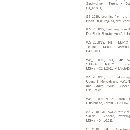
Stadtwohnen: Tarent - Bor
C1_5/2011]
SS_2019, Learning from the I
Block. Drei Projekte, drei Arch
WS_2018/19, Learning from th
Der Block. Beiträge von Rob Kr
WS_2018/19, M1, TEMPIO 
Tempel, Tarent, MSArch-
B4.1/2011
WS_2018/19, M1, DIE 
SAKRALEN RAUMES, Haus de
MSArch-C2.1/2011, MSArch-B4
WS_2018/19, EE, Einführung
Übung 1, Mensch und Maß, "I
und Raum, "Wir", BSArch-
C11.c/2011
WS_2018/19, B1, SUL MAR PIC
Città bassa, Tarent, 21.20004
SS_2018, M1, ACCADEMIA AL
Salute - Zattere, Venedig
MSArch-B4.1/2011
SS_2018, GE, Grundlage