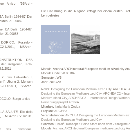
go Antico, [BSArch-
Die Einführung in die Aufgabe erfolgt bei einem ersten 
Lehrgebietes.
BA Berlin 1984-87 Der
itekten, 21.00082
e IBA Berlin 1984-87.
ier, 21.00058
DORICO, Poseidon-
C2.1/2011, MSArch-
KONSTRUKTION DES
r Religionen, Köln,
.1/2011
Module: Archea ARCHitectural European medium-sized city Arr
Module Code: 20.00104
 in das Entwerfen I,
Semester: WS
ch", Übung 2, Mensch
Jahr: 2019/20
C11.c/2011, BSArch-
News:
Designing the European Medium-sized City, ARCHEA E4 – 
Designing the European Medium-sized City, ARCHEA C2 – Inte
Medium-sized City, ARCHEA C3 – International Design Worksh
COLO, Borgo antico -
Forschungsprojekt ArchéA
Mitarbeit:
Ilaria Maria Zedda
Projekte:
ARCHEA
LA SALUTE, Rio della
Veranstaltungen:
ARCHEA Designing the European Medium-size
, MSArch-C2.1/2011,
Designing the European Medium-sized City
Schriften:
Pardié. Konzept für eine Stadt nach dem Zeitregime
Module:
Archea. ARCHitectural European medium-sized city Ar
n des Entwerfens,