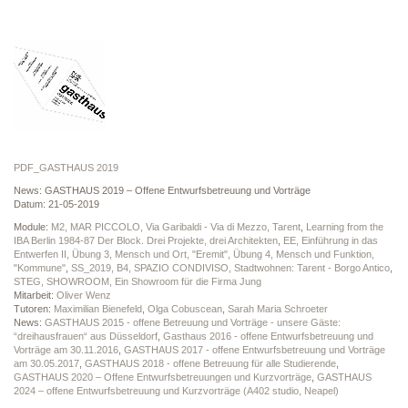
PDF_GASTHAUS 2019
News: GASTHAUS 2019 – Offene Entwurfsbetreuung und Vorträge
Datum: 21-05-2019
Module:
M2, MAR PICCOLO, Via Garibaldi - Via di Mezzo, Tarent
,
Learning from the
IBA Berlin 1984-87 Der Block. Drei Projekte, drei Architekten
,
EE, Einführung in das
Entwerfen II, Übung 3, Mensch und Ort, "Eremit", Übung 4, Mensch und Funktion,
"Kommune"
,
SS_2019, B4, SPAZIO CONDIVISO, Stadtwohnen: Tarent - Borgo Antico
,
STEG, SHOWROOM, Ein Showroom für die Firma Jung
Mitarbeit:
Oliver Wenz
Tutoren:
Maximilian Bienefeld
,
Olga Cobuscean
,
Sarah Maria Schroeter
News:
GASTHAUS 2015 - offene Betreuung und Vorträge - unsere Gäste:
“dreihausfrauen“ aus Düsseldorf
,
Gasthaus 2016 - offene Entwurfsbetreuung und
Vorträge am 30.11.2016
,
GASTHAUS 2017 - offene Entwurfsbetreuung und Vorträge
am 30.05.2017
,
GASTHAUS 2018 - offene Betreuung für alle Studierende
,
GASTHAUS 2020 – Offene Entwurfsbetreuungen und Kurzvorträge
,
GASTHAUS
2024 – offene Entwurfsbetreuung und Kurzvorträge (A402 studio, Neapel)