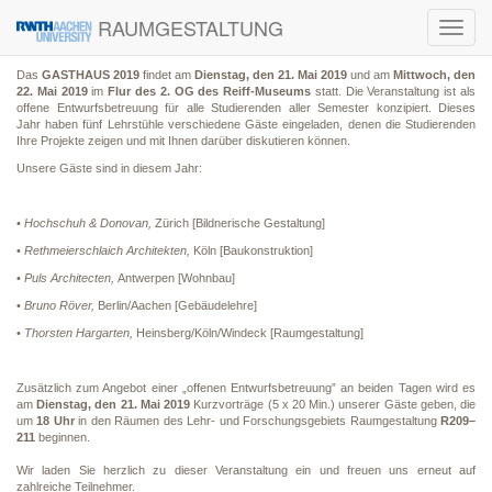
RAUMGESTALTUNG
Toggl
navig
Das
GASTHAUS 2019
findet am
Dienstag, den 21. Mai 2019
und am
Mittwoch, den
22. Mai 2019
im
Flur des 2. OG des Reiff-Museums
statt. Die Veranstaltung ist als
offene Entwurfsbetreuung für alle Studierenden aller Semester konzipiert. Dieses
Jahr haben fünf Lehrstühle verschiedene Gäste eingeladen, denen die Studierenden
Ihre Projekte zeigen und mit Ihnen darüber diskutieren können.
Unsere Gäste sind in diesem Jahr:
•
Hochschuh & Donovan,
Zürich [Bildnerische Gestaltung]
•
Rethmeierschlaich Architekten,
Köln [Baukonstruktion]
•
Puls Architecten,
Antwerpen [Wohnbau]
•
Bruno Röver,
Berlin/Aachen [Gebäudelehre]
•
Thorsten Hargarten,
Heinsberg/Köln/Windeck [Raumgestaltung]
Zusätzlich zum Angebot einer „offenen Entwurfsbetreuung” an beiden Tagen wird es
am
Dienstag, den 21. Mai 2019
Kurzvorträge (5 x 20 Min.) unserer Gäste geben, die
um
18 Uhr
in den Räumen des Lehr- und Forschungsgebiets Raumgestaltung
R209–
211
beginnen.
Wir laden Sie herzlich zu dieser Veranstaltung ein und freuen uns erneut auf
zahlreiche Teilnehmer.