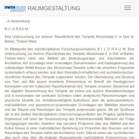
RAUMGESTALTUNG
Toggl
navig
...in Vorbereitung
B I L D R A U M
Eine Untersuchung zur inneren Räumlichkeit des Tempels Mentuhotep II. in Deir el-
Bahari, Theben-West
Im Mittelpunkt des interdisziplinären Forschungsvorhabens B I L D R A U M. Eine
Untersuchung zur inneren Räumlichkeit des Tempels Mentuhotep II. in Deir el-Bahari,
Theben-West steht das Bildfeld als Bedeutungsträger und Raumbildner der
Architektur. Auf Grundlage einer erstmaligen Dokumentation und Katalogisierung des
vollständigen Relief-Korpus des Mentuhotep-Tempels sollen die einzelnen Fragmente
systematisch erfasst werden und dem thematisch-inhaltlichen und architektonischen-
räumlichen Kontext des Tempels zugeordnet werden. Die Übersetzung und Deutung
von Text und Bild lassen erweiterte Erkenntnisse im Betreff der theologischen
Konzeption und der kultischen Raumfunktionen des Tempels erwarten. Basierend auf
der digitalen Neuzeichnung des Tempels als innere und äußere Wandabwicklungen
und in horizontalen wie vertikalen Schnitten sollen analytische Planzeichnungen und
physische Modelle zur Verhältnismäßigkeit Aufschluss über die anthropometrisch-
maßstäblichen und geometrisch-proportionalen Grundlagen der Bildfelder einerseits
und der Räume und Raumfolgen des Tempels andererseits geben. Mit der Synthese
der in den beiden interdisziplinären Untersuchungsverläufen des Projekts geförderten
Ergebnisse soll unter der Voraussetzung des Erkenntnismodells Bildraum der Frage
nachgegangen werden, inwiefern das narrative Programm über das Bildfeld und den
Kultus hinaus in einer maßstäblichen Beziehung zur Proportion des Raumes und der
Raumfolgen des Tempels mithin der Architektur steht: Gibt es neben der symbolischen
also auch eine über die Analogie hinausgehende maßstäbliche Entsprechung von