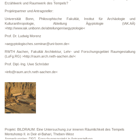
Erzählwerk und Raumwerk des Tempels?
Projektpartner und Antragsteller:
Universität Bonn, Philosophische Fakultät, Institut für Archäologie und
Kulturanthropologie, Abteilung Ägyptologie (IAK.AÄ)
>http://www.iak.unibonn.de/abteilungen/aegyptologie<
Prof. Dr. Ludwig Morenz
>aegyptologisches.seminar@uni-bonn.de<
RWTH Aachen, Fakultät Architektur, Lehr- und Forschungsgebiet Raumgestaltung
(LuFg.RG) >http://raum.arch.rwth-aachen.de/<
Prof. Dipl.-Ing. Uwe Schröder
>info@raum.arch.rwth-aachen.de<
Projekt: BILDRAUM. Eine Untersuchung zur inneren Räumlichkeit des Tempels
Mentuhotep II. in Deir el-Bahari, Theben-West
Anmerkung/en: DFG, Forschungsprojekt in Antragstellung