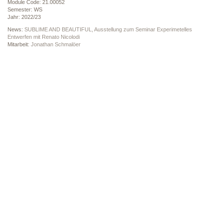
Module Code: 21.00052
Semester: WS
Jahr: 2022/23
News:
SUBLIME AND BEAUTIFUL, Ausstellung zum Seminar Experimetelles
Entwerfen mit Renato Nicolodi
Mitarbeit:
Jonathan Schmalöer