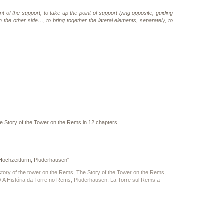
t of the support, to take up the point of support lying opposite, guiding
m the other side…, to bring together the lateral elements, separately, to
The Story of the Tower on the Rems in 12 chapters
Hochzeitturm, Plüderhausen"
e story of the tower on the Rems
,
The Story of the Tower on the Rems,
/ A História da Torre no Rems, Plüderhausen
,
La Torre sul Rems a