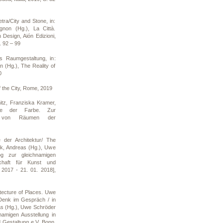
tra/City and Stone, in:
gnon (Hg.), La Città.
 Design, Aión Edizioni,
. 92 – 99
s Raumgestaltung, in:
an (Hg.), The Reality of
0
f the City, Rome, 2019
z, Franziska Kramer,
te der Farbe. Zur
g von Räumen der
 der Architektur/ The
enk, Andreas (Hg.), Uwe
og zur gleichnamigen
schaft für Kunst und
 2017 - 21. 01. 2018],
itecture of Places. Uwe
Denk im Gespräch / in
as (Hg.), Uwe Schröder
hnamigen Ausstellung in
d Gestaltung e.V. Bonn,