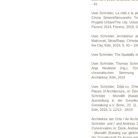
- 41
Uwe Schröder, La città e la pie
Cinzia Simioni/Alessandro To
Progetti Urbani/The city. Urban
Florenz 2019, Florenz, 2019, S
Uwe Schröder, Architektur al
Malcovati, Silvia/Rapp, Christi
the City, Köln, 2019, S. 93 – 10
Uwe Schröder, The Spatiality o
Uwe Schröder, Thomas Schmit
Anja Neufeind (Hg.), Or
chromatischen Stimmun
Architektur, Köln, 2019
Uwe Schröder, Déjà-vu. Orte
Places of Architecture, in: D
Schröder - Monolith [Katal
Ausstellung in der Gesell
Gestaltung e.V. Bonn, 23. 11.
Köln, 2018, S. 12/13 - 18/19
Architektur der Orte / An Arch
Schröder und / and Andreas 
Conservation, in: Denk, Andre
- Monolith [Katalog zur gleic
der Gesellschaft für Kunst un