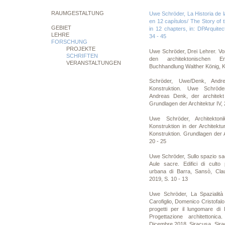
RAUMGESTALTUNG
Uwe Schröder, La Historia de 
en 12 capítulos/ The Story of
GEBIET
in 12 chapters, in: DPArquite
LEHRE
34 - 45
FORSCHUNG
PROJEKTE
Uwe Schröder, Drei Lehrer. Vo
SCHRIFTEN
den architektonischen E
VERANSTALTUNGEN
Buchhandlung Walther König, K
Schröder, Uwe/Denk, Andr
Konstruktion. Uwe Schröd
Andreas Denk, der architekt 
Grundlagen der Architektur IV, 
Uwe Schröder, Architekto
Konstruktion in der Architektur
Konstruktion. Grundlagen der A
20 - 25
Uwe Schröder, Sullo spazio sac
Aule sacre. Edifici di culto
urbana di Barra, Sansò, Clau
2019, S. 10 - 13
Uwe Schröder, La Spazialità d
Carofiglio, Domenico Cristofalo
progetti per il lungomare di
Progettazione architetton
Dicembre 2018, Siracusa, Siracu