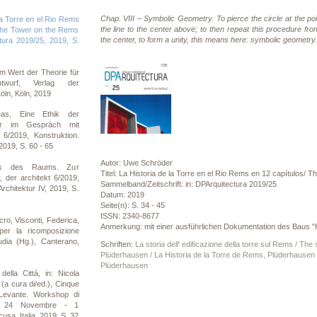
Chap. VIII – Symbolic Geometry. To pierce the circle at the poin
la Torre en el Rio Rems
the line to the center above; to then repeat this procedure fro
 the Tower on the Rems
the center, to form a unity, this means here: symbolic geometry.
ctura 2019/25, 2019, S.
m Wert der Theorie für
ntwurf, Verlag der
öln, Köln, 2019
eas, Eine Ethik der
er im Gespräch mit
6/2019, Konstruktion.
2019, S. 60 - 65
Autor: Uwe Schröder
nik des Raums. Zur
Titel: La Historia de la Torre en el Rio Rems en 12 capítulos/ 
, der architekt 6/2019,
Sammelband/Zeitschrift: in: DPArquitectura 2019/25
rchitektur IV, 2019, S.
Datum: 2019
Seite(n): S. 34 - 45
ISSN: 2340-8677
ro, Visconti, Federica,
Anmerkung: mit einer ausführlichen Dokumentation des Baus "
 per la ricomposizione
dia (Hg.), Canterano,
Schriften:
La storia dell' edificazione della torre sul Rems / Th
Plüderhausen / La Historia de la Torre de Rems, Plüderhausen 
Plüderhausen
ella Città, in: Nicola
 (a cura di/ed.), Cinque
 Levante. Workshop di
ica. 24 Novembre - 1
sa, Italia, 2019, S. 32