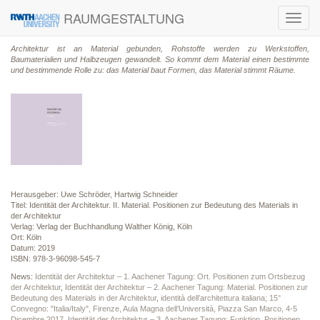
RAUMGESTALTUNG
Toggl
navig
Architektur ist an Material gebunden, Rohstoffe werden zu Werkstoffen,
Baumaterialien und Halbzeugen gewandelt. So kommt dem Material einen bestimmte
und bestimmende Rolle zu: das Material baut Formen, das Material stimmt Räume.
Herausgeber: Uwe Schröder, Hartwig Schneider
Titel: Identität der Architektur. II. Material. Positionen zur Bedeutung des Materials in
der Architektur
Verlag: Verlag der Buchhandlung Walther König, Köln
Ort: Köln
Datum: 2019
ISBN: 978-3-96098-545-7
News:
Identität der Architektur – 1. Aachener Tagung: Ort. Positionen zum Ortsbezug
der Architektur
,
Identität der Architektur – 2. Aachener Tagung: Material. Positionen zur
Bedeutung des Materials in der Architektur
,
identità dell’architettura italiana; 15°
Convegno: "Italia/Italy", Firenze, Aula Magna dell’Università, Piazza San Marco, 4-5
Dicembre 2017
,
Identität der Architektur – 3. Aachener Tagung: Funktion. Positionen