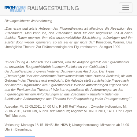
RAUMGESTALTUNG
Toggl
navig
Die ungesicherte Wahrnehmung
„Das erste und letzte Anliegen des Figurentheaters ist allerdings die Rezeption des
Zuschauers. Man kann ihn, den Zuschauer, nicht für eine ungewisse Zeit in einen
dunklen Raum sperren, ihm eine unausweichliche Blickrichtung aufzwingen und ihn
zuletzt doch wieder ignorieren, so als sei er gar nicht da.“
Knoedgen, Werner, Das
Unmögliche Theater. Zur Phänomenologie des Figurentheaters, Stuttgart 1990.
"In der Übung 4 - Mensch und Funktion, wird die Aufgabe gestellt, ein Figurentheater
zu entwerfen. Baugeschichtlich kommen Funktionen von Gebäuden in
der Ausdifferenzierungverschiedener Bautypen zum Ausdruck. Der Typus
„Theater“ gibt über eine bestimmte Raumkonstellation eines Hauses Auskunft, die den
Gebrauch des Theaters erst ermöglicht. Die Aufgabe stellt zunächst die Frage nach
der inneren Organisation des Figurentheaters: Welche Anforderungen ergeben sich
aus der Funktion des Theaters? Wie korrespondieren die Anforderungen an das
Figuren-Spiel mit den Anforderungen an das Zuschauen? Inwiefern finden die
funktionalen Anforderungen des Theaters ihre Entsprechung in der Raumgestaltung?"
Ausgabe: Mi. 25.05.2011, 14:00 Uhr, R 140 Reiff Museum; Zwischenkolloquium: Mi.
22.06.2011, 14:00 Uhr, R 220 Reiff Museum; Abgabe: Mi. 06.07.2011, 14:00 Uhr, Foyer
Reiff Museum.
Vorlesung: Montags 18:15-19:45 Uhr, HKW I; Übungsbetreuung: Mittwochs ab 14:00
Uhr im Baumhaus;