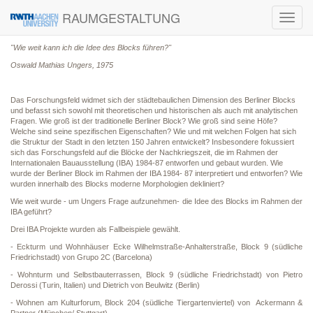
RAUMGESTALTUNG
Toggl
navig
"Wie weit kann ich die Idee des Blocks führen?"
Oswald Mathias Ungers, 1975
Das Forschungsfeld widmet sich der städtebaulichen Dimension des Berliner Blocks
und befasst sich sowohl mit theoretischen und historischen als auch mit analytischen
Fragen. Wie groß ist der traditionelle Berliner Block? Wie groß sind seine Höfe?
Welche sind seine spezifischen Eigenschaften? Wie und mit welchen Folgen hat sich
die Struktur der Stadt in den letzten 150 Jahren entwickelt? Insbesondere fokussiert
sich das Forschungsfeld auf die Blöcke der Nachkriegszeit, die im Rahmen der
Internationalen Bauausstellung (IBA) 1984-87 entworfen und gebaut wurden. Wie
wurde der Berliner Block im Rahmen der IBA 1984- 87 interpretiert und entworfen? Wie
wurden innerhalb des Blocks moderne Morphologien dekliniert?
Wie weit wurde - um Ungers Frage aufzunehmen- die Idee des Blocks im Rahmen der
IBA geführt?
Drei IBA Projekte wurden als Fallbeispiele gewählt.
- Eckturm und Wohnhäuser Ecke Wilhelmstraße-Anhalterstraße, Block 9 (südliche
Friedrichstadt) von Grupo 2C (Barcelona)
- Wohnturm und Selbstbauterrassen, Block 9 (südliche Friedrichstadt) von Pietro
Derossi (Turin, Italien) und Dietrich von Beulwitz (Berlin)
- Wohnen am Kulturforum, Block 204 (südliche Tiergartenviertel) von Ackermann &