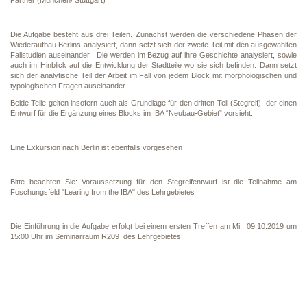
Partner (München/ Stuttgart)
Die Aufgabe besteht aus drei Teilen. Zunächst werden die verschiedene Phasen der
Wiederaufbau Berlins analysiert, dann setzt sich der zweite Teil mit den ausgewählten
Fallstudien auseinander. Die werden im Bezug auf ihre Geschichte analysiert, sowie
auch im Hinblick auf die Entwicklung der Stadtteile wo sie sich befinden. Dann setzt
sich der analytische Teil der Arbeit im Fall von jedem Block mit morphologischen und
typologischen Fragen auseinander.
Beide Teile gelten insofern auch als Grundlage für den dritten Teil (Stegreif), der einen
Entwurf für die Ergänzung eines Blocks im IBA “Neubau-Gebiet” vorsieht.
Eine Exkursion nach Berlin ist ebenfalls vorgesehen
Bitte beachten Sie: Voraussetzung für den Stegreifentwurf ist die Teilnahme am
Foschungsfeld "Learing from the IBA" des Lehrgebietes
Die Einführung in die Aufgabe erfolgt bei einem ersten Treffen am Mi., 09.10.2019 um
15:00 Uhr im Seminarraum R209 des Lehrgebietes.