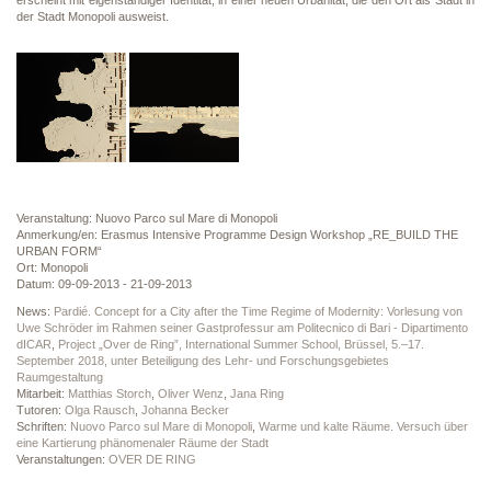
erscheint mit eigenständiger Identität, in einer neuen Urbanität, die den Ort als Stadt in
der Stadt Monopoli ausweist.
Veranstaltung: Nuovo Parco sul Mare di Monopoli
Anmerkung/en: Erasmus Intensive Programme Design Workshop „RE_BUILD THE
URBAN FORM“
Ort: Monopoli
Datum: 09-09-2013 - 21-09-2013
News:
Pardié. Concept for a City after the Time Regime of Modernity: Vorlesung von
Uwe Schröder im Rahmen seiner Gastprofessur am Politecnico di Bari - Dipartimento
dICAR
,
Project „Over de Ring”, International Summer School, Brüssel, 5.–17.
September 2018, unter Beteiligung des Lehr- und Forschungsgebietes
Raumgestaltung
Mitarbeit:
Matthias Storch
,
Oliver Wenz
,
Jana Ring
Tutoren:
Olga Rausch
,
Johanna Becker
Schriften:
Nuovo Parco sul Mare di Monopoli
,
Warme und kalte Räume. Versuch über
eine Kartierung phänomenaler Räume der Stadt
Veranstaltungen:
OVER DE RING