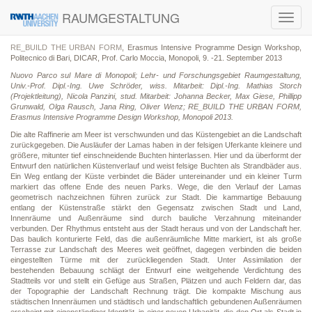
RAUMGESTALTUNG
Toggl
navig
RE_BUILD THE URBAN FORM
, Erasmus Intensive Programme Design Workshop,
Politecnico di Bari, DICAR, Prof. Carlo Moccia, Monopoli, 9. -21. September 2013
Nuovo Parco sul Mare di Monopoli; Lehr- und Forschungsgebiet Raumgestaltung,
Univ.-Prof. Dipl.-Ing. Uwe Schröder, wiss. Mitarbeit: Dipl.-Ing. Mathias Storch
(Projektleitung), Nicola Panzini, stud. Mitarbeit: Johanna Becker, Max Giese, Phillipp
Grunwald, Olga Rausch, Jana Ring, Oliver Wenz; RE_BUILD THE URBAN FORM,
Erasmus Intensive Programme Design Workshop, Monopoli 2013.
Die alte Raffinerie am Meer ist verschwunden und das Küstengebiet an die Landschaft
zurückgegeben. Die Ausläufer der Lamas haben in der felsigen Uferkante kleinere und
größere, mitunter tief einschneidende Buchten hinterlassen. Hier und da überformt der
Entwurf den natürlichen Küstenverlauf und weist felsige Buchten als Strandbäder aus.
Ein Weg entlang der Küste verbindet die Bäder untereinander und ein kleiner Turm
markiert das offene Ende des neuen Parks. Wege, die den Verlauf der Lamas
geometrisch nachzeichnen führen zurück zur Stadt. Die kammartige Bebauung
entlang der Küstenstraße stärkt den Gegensatz zwischen Stadt und Land,
Innenräume und Außenräume sind durch bauliche Verzahnung miteinander
verbunden. Der Rhythmus entsteht aus der Stadt heraus und von der Landschaft her.
Das baulich konturierte Feld, das die außenräumliche Mitte markiert, ist als große
Terrasse zur Landschaft des Meeres weit geöffnet, dagegen verbinden die beiden
eingestellten Türme mit der zurückliegenden Stadt. Unter Assimilation der
bestehenden Bebauung schlägt der Entwurf eine weitgehende Verdichtung des
Stadtteils vor und stellt ein Gefüge aus Straßen, Plätzen und auch Feldern dar, das
der Topographie der Landschaft Rechnung trägt. Die kompakte Mischung aus
städtischen Innenräumen und städtisch und landschaftlich gebundenen Außenräumen