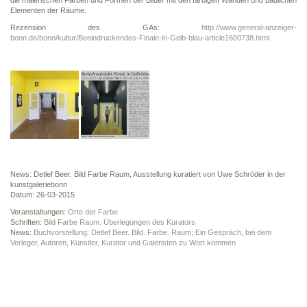
die malerischen Farben und Formen der Bilder mit den farbigen Wänden und baulichen
Elementen der Räume.
Rezension des GAs:
http://www.general-anzeiger-
bonn.de/bonn/kultur/Beeindruckendes-Finale-in-Gelb-blau-article1600738.html
News: Detlef Beer. Bild Farbe Raum, Ausstellung kuratiert von Uwe Schröder in der
kunstgaleriebonn
Datum: 26-03-2015
Veranstaltungen:
Orte der Farbe
Schriften:
Bild Farbe Raum. Überlegungen des Kurators
News:
Buchvorstellung: Detlef Beer. Bild. Farbe. Raum; Ein Gespräch, bei dem
Verleger, Autoren, Künstler, Kurator und Galeristen zu Wort kommen