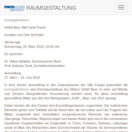
RAUMGESTALTUNG
Toggl
navig
kunstgaleriebonn
Detlef Beer. Bild Farbe Raum
kuratiert von Uwe Schröder
Vernissage
Donnerstag, 26. März 2015, 19.00 Uhr
Es sprechen
Dr. Volker Adolphs, Kunstmuseum Bonn
Prof. Andreas Denk, Architekturtheoretiker
Ausstellung
27. März – 13. Juni 2015
In ihrer letzten Ausstellung in den Galerieräumen der Villa Faupel präsentiert die
kunstgaleriebonn
eine Einzelausstellung des Malers Detlef Beer. In einer auf Wände
und Decken übergreifenden Inszenierung werden neue, für diese Ausstellung
geschaffene Bilder aus den drei Werkgruppen „Gelb“, „Blau“ und „Rot“ gezeigt.
Dabei werden die drei Farben drei Ausstellungsräumen zugeordnet. Die malerischen
Elemente gehen vom Tafelbild auf die Wand über, die nun selbst auch als Trägerin des
Bildes vorgestellt wird. Innerbildlich kompositorische Elemente wie malerische
Übergänge, Einschnitte, Begrenzungen und Kanten finden jetzt durch die vorhandenen
räumlichen Gegebenheiten ein Gegenüber in Türen, Fenstern, Rahmen, Laibungen
sowie im Blick des Betrachters beim Durchschreiten der Räume. So korrespondieren