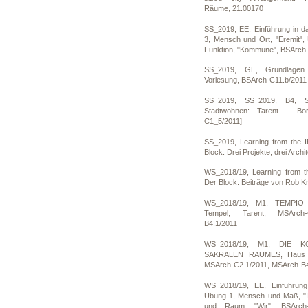
Räume, 21.00170
SS_2019, EE, Einführung in d
3, Mensch und Ort, "Eremit"
Funktion, "Kommune", BSArch-
SS_2019, GE, Grundlagen 
Vorlesung, BSArch-C11.b/2011
SS_2019, SS_2019, B4, 
Stadtwohnen: Tarent - Bor
C1_5/2011]
SS_2019, Learning from the I
Block. Drei Projekte, drei Arch
WS_2018/19, Learning from th
Der Block. Beiträge von Rob Kr
WS_2018/19, M1, TEMPIO 
Tempel, Tarent, MSArch-
B4.1/2011
WS_2018/19, M1, DIE 
SAKRALEN RAUMES, Haus de
MSArch-C2.1/2011, MSArch-B4
WS_2018/19, EE, Einführung
Übung 1, Mensch und Maß, "I
und Raum, "Wir", BSArch-