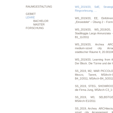
RAUMGESTALTUNG
WS_2019/20, SdE, Strateg
Ringvorlesung, …
GEBIET
LEHRE
WS_2019/20, EE, Einführe
BACHELOR
„Einsiedelei“ – Übung 2 – For
MASTER
FORSCHUNG
WS_2019/20, WS_2019/20, 
Stadtloggia Largo Annunziata 
B1_11/2011
WS_2019/20, Archea ARCH
medium-sized city Arran
städtischer Räume II, 20.0010
WS_2019/20, Learning from th
Der Block. Die Türme und der
SS_2019, M2, MAR PICCOLO, V
Mezzo, Tarent, MSArch-C
B4_2/2011, MSArch-B4_3/2011
SS_2019, STEG, SHOWROOM
die Firma Jung, MSArch-C3_1-
SS_2019, M3, SELBSTG
MSArch-E1/2011
SS_2019, Archea. ARCHitectu
sized city Arrangement. Ka