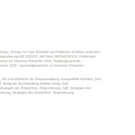
Design, Vortrag von Uwe Schröder am Politecnico di Milano anlässlich
Ringvorlesung WS 2019/20
,
Job Floris (MONADNOCK, Rotterdam),
äche zur Dozentur Entwerfen 2024
,
Suppengespräche –
äche 2026 – Auswahlgespräche zur Dozentur Entwerfen
,
Die zwei Elemente der Raumgestaltung. Ausgewählte Schriften
,
Drei
f, Verlag der Buchhandlung Walther König, Köln
Strategien des Entwerfens, Ringvorlesung
,
SdE, Strategien des
rlesung
,
Strategien des Entwerfens, Ringvorlesung