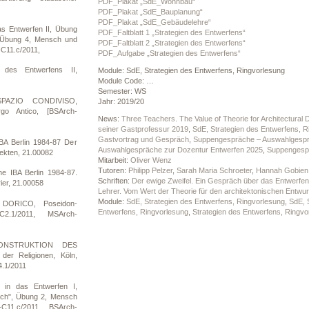
PDF_Plakat „SdE_Wohnbau“
PDF_Plakat „SdE_Bauplanung“
PDF_Plakat „SdE_Gebäudelehre“
as Entwerfen II, Übung
PDF_Faltblatt 1 „Strategien des Entwerfens“
, Übung 4, Mensch und
PDF_Faltblatt 2 „Strategien des Entwerfens“
C11.c/2011,
PDF_Aufgabe „Strategien des Entwerfens“
des Entwerfens II,
Module: SdE, Strategien des Entwerfens, Ringvorlesung
Module Code: …
Semester: WS
SPAZIO CONDIVISO,
Jahr: 2019/20
go Antico, [BSArch-
News:
Three Teachers. The Value of Theorie for Architectural 
seiner Gastprofessur 2019
,
SdE, Strategien des Entwerfens, 
Gastvortrag und Gespräch
,
Suppengespräche – Auswahlgespr
BA Berlin 1984-87 Der
Auswahlgespräche zur Dozentur Entwerfen 2025
,
Suppengespr
itekten, 21.00082
Mitarbeit:
Oliver Wenz
Tutoren:
Philipp Pelzer
,
Sarah Maria Schroeter
,
Hannah Gobien
e IBA Berlin 1984-87.
Schriften:
Der ewige Zweifel. Ein Gespräch über das Entwerfen
ier, 21.00058
Lehrer. Vom Wert der Theorie für den architektonischen Entwur
Module:
SdE, Strategien des Entwerfens, Ringvorlesung
,
SdE, 
DORICO, Poseidon-
Entwerfens, Ringvorlesung
,
Strategien des Entwerfens, Ringvo
C2.1/2011, MSArch-
KONSTRUKTION DES
r Religionen, Köln,
.1/2011
 in das Entwerfen I,
ch", Übung 2, Mensch
C11.c/2011, BSArch-