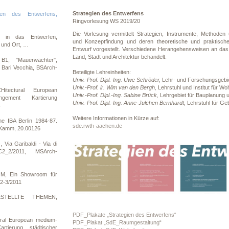
Strategien des Entwerfens
ien des Entwerfens,
Ringvorlesung WS 2019/20
Die Vorlesung vermittelt Strategien, Instrumente, Methode
n in das Entwerfen,
und Konzeptfindung und deren theoretische und praktisch
m und Ort, …
Entwurf vorgestellt. Verschiedene Herangehensweisen an d
Land, Stadt und Architektur behandelt.
B1, "Mauerwächter",
- Bari Vecchia, BSArch-
Beteiligte Lehreinheiten:
Univ.-Prof. Dipl.-Ing. Uwe Schröder,
Lehr- und Forschungsgebi
Univ.-Prof. ir. Wim van den Bergh,
Lehrstuhl und Institut für 
itectural European
Univ.-Prof. Dipl.-Ing. Sabine Brück,
Lehrgebiet für Bauplanung u
gement Kartierung
Univ.-Prof. Dipl.-Ing. Anne-Julchen Bernhardt,
Lehrstuhl für Ge
4
Weitere Informationen in Kürze auf:
e IBA Berlin 1984-87.
sde.rwth-aachen.de
 Kamm, 20.00126
ia Garibaldi - Via di
2_2/2011, MSArch-
, Ein Showroom für
2-3/2011
ESTELLTE THEMEN,
PDF_Plakate „Strategien des Entwerfens“
ral European medium-
PDF_Plakat „SdE_Raumgestaltung“
rtierung städtischer