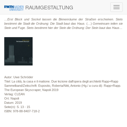
RAUMGESTALTUNG
Toggl
navig
…Erst Block und Sockel lassen die Binnenräume der Straßen erscheinen. Stets
bestimmt die Stadt die Ordnung: Die Stadt baut das Haus.
(…)
Gemeinsam teilen sie
Stein und Fuge. Stets bestimmt hier der Stein die Ordnung: Der Stein baut das Haus…
Autor: Uwe Schröder
Titel: La città, la casa e il mattone. Due lezione dall'opera degli architetti Rapp+Rapp
Sammelband/Zeitschrift: Esposito, Roberta/Nitti, Antonio (Hg./ a cura di): Rapp+Rapp.
The European Skyscraper, Napoli 2019
Verlag: CLEAN
Ort: Napoli
Datum: 2019
Seite(n): S. 13 - 15
ISBN: 978-88-8407-718-2