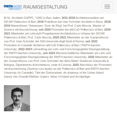
RAUMGESTALTUNG
Toggl
navig
M.Sc. Architekt OAPPC; *1992 in Bari, Italien;
2011-2018
Architekturstudium am
DICAR Politecnico di Bari;
2018
Praktikum bei Uwe Schröder Architekt in Bonn;
2018-
2019
Masterthesis “Antwerpen: Over de Ring” bei Prof. Carlo Moccia. Master of
Science mit Auszeichnung;
seit 2020
Promotion bei dArCoD Politecnico di Bari;
2020-
2021
Mitarbeiter am Lehrstuhl Progettazione Architettonica e Urbana der DICAR
Politecnico di Bari, Prof. Carlo Moccia;
2020-2021
Mitarbeiter an der Gastprofessur
von Prof. Uwe Schröder der DIA Università degli Studi di Parma;
seit 2022
Promotion im Cotutelle Verfahren dArCoD Politecnico di Bari / RWTH Aachen
University;
2022-2023
Lehrauftrag am Lehr-und Forschungsgebiet Raumgestaltung
der RWTH Aachen University;
seit 2024
Wissenschaftlicher Mitarbeiter am Lehr-und
Forschungsgebiet Raumgestaltung der RWTH Aachen University;
2025
Mitarbeiter an
der Gastprofessur von Prof. Uwe Schröder der Alma Mater Studiorum Università di
Bologna, Dipartimento di Architettura, sede di Cesena;
2025
Abschluss der Promotion
mit Auszeichnung (Summa cum laude) an der Politecnico di Bari and RWTH Aachen
University (in Cotutelle), Titel der Doktorarbeit:
An Anatomy of the Urban Island.
Inquiry into Oswald Mathias Ungers' Ideas of Island and Archipelago
.