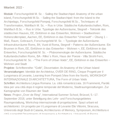
Mitarbeit: 2022 -
Module:
Forschungsfeld M. Sc. - Sailing the Stadtarchipel. Anatomy of the urban
island
,
Forschungsfeld M.Sc. - Sailing the Stadtarchipel: from the Island to the
Archipelago
,
Forschungsfeld Pompeji
,
Forschungsfeld M.Sc., Techniques of
Transformation
,
Wahlfach M. Sc. – Rus in Urbe. Städtische Kulturlandschaften, Rom
,
Wahlfach B.Sc. – Rus in Urbe. Typologie der Außenräume
,
Stegreif – Tektonik des
städtischen Hauses
,
EE, Einführen in das Entwerfen, Wohnen + Stadtwohnen:
Hohenzollernplatz, Aachen
,
EE, Einführen in das Entwerfen "Unterwelt" – Übung 1 –
Maß, Raum, Gebrauch
,
Forschungsfeld M. Sc. – Typologie der Außenräume.
Infrastrukturräume Roms
,
B4, Vuoti di Roma
,
Stegreif – Patterns der Außenräume. Ein
Brunnen in Rom
,
EE, Einführen in das Entwerfen – Wohnen +
,
EE, Einführen in das
Entwerfen
,
Forschungsfeld M. Sc. – Phänomenologie der Außenräume. Städtische
Kulturlandschaften Roms
,
BA - Rilke´s Rom, Haus der Poesie - Villa Strohl-Fern
,
Forschungsfeld M. Sc. –"The Form of Urban Voids"
,
EE, Einführen in das Entwerfen –
Wohnen und Stadt
Projekte:
Schriftenreihe: "Gelb"
,
Dissertation: An Anatomy of the Urban Island
Veranstaltungen:
Identität der Architektur
,
OVER DE RING
,
Cinque Progetti per il
Lungomara di Levante
,
Learning from Pompeii (View from the North)
,
WORKSHOP
INTERNAZIONALE DI ARCHITETTURA
,
The Form of Urban Voids
Schriften:
Architettura Lingua Romana. La. città romanticizzata. 16 Frammenti
,
Pardié.
Idea per una città dopo il regime temporale del Moderno
,
Stadtraumgestaltungen. Zur
Kartographie von Räumen der Stadt
News:
Project „Over de Ring”, International Summer School, Brüssel, 5.–17.
September 2018, unter Beteiligung des Lehr- und Forschungsgebietes
Raumgestaltung
,
Workshop internazionale di progettazione. Spazi urbani ed
architettonici. Un progetto per il Lungomare di Levante Elio Vittorini, Siracusa,
Università degli Studi di Catania
,
Architectures of Memory, Symposium, Architettura e
città sostenibili Dipartimento di Ingegneria e Architettura, Università di Parma
,