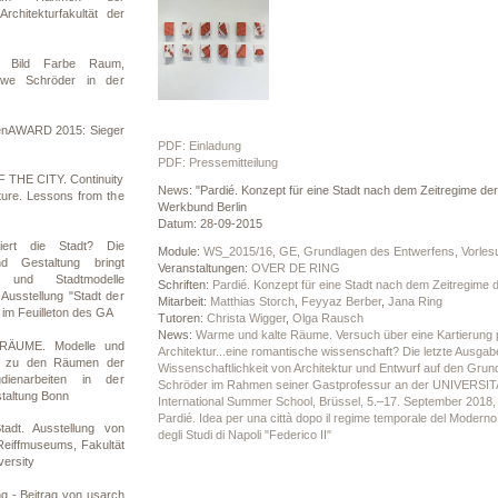
rchitekturfakultät der
. Bild Farbe Raum,
 Uwe Schröder in der
tenAWARD 2015: Sieger
PDF: Einladung
PDF: Pressemitteilung
 THE CITY. Continuity
News: "Pardié. Konzept für eine Stadt nach dem Zeitregime de
ture. Lessons from the
Werkbund Berlin
Datum: 28-09-2015
iert die Stadt? Die
Module:
WS_2015/16, GE, Grundlagen des Entwerfens, Vorles
d Gestaltung bringt
Veranstaltungen:
OVER DE RING
 und Stadtmodelle
Schriften:
Pardié. Konzept für eine Stadt nach dem Zeitregime
usstellung "Stadt der
Mitarbeit:
Matthias Storch
,
Feyyaz Berber
,
Jana Ring
m Feuilleton des GA
Tutoren:
Christa Wigger
,
Olga Rausch
News:
Warme und kalte Räume. Versuch über eine Kartierung p
RÄUME. Modelle und
Architektur...eine romantische wissenschaft? Die letzte Ausga
gen zu den Räumen der
Wissenschaftlichkeit von Architektur und Entwurf auf den Grun
dienarbeiten in der
Schröder im Rahmen seiner Gastprofessur an der UNIVERSIT
staltung Bonn
International Summer School, Brüssel, 5.–17. September 2018,
Pardié. Idea per una città dopo il regime temporale del Modern
adt. Ausstellung von
degli Studi di Napoli "Federico II"
Reiffmuseums, Fakultät
ersity
g - Beitrag von usarch