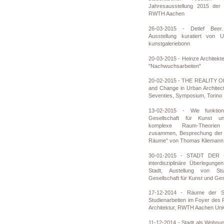
Jahresausstellung 2015 der A
RWTH Aachen
26-03-2015 - Detlef Beer
Ausstellung kuratiert von
kunstgaleriebonn
20-03-2015 - Heinze Architek
"Nachwuchsarbeiten"
20-02-2015 - THE REALITY OF
and Change in Urban Architec
Seventies, Symposium, Torino
13-02-2015 - Wie funktion
Gesellschaft für Kunst un
komplexe Raum-Theorien
zusammen, Besprechung der A
Räume" von Thomas Kliemann i
30-01-2015 - STADT DER 
interdisziplinäre Überlegun
Stadt, Austellung von Stu
Gesellschaft für Kunst und Ge
17-12-2014 - Räume der St
Studienarbeiten im Foyer des 
Architektur, RWTH Aachen Univ
11-12-2014 - Stadt als Wohnun