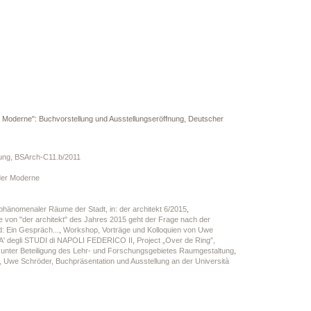
r Moderne": Buchvorstellung und Ausstellungseröffnung, Deutscher
ung, BSArch-C11.b/2011
 der Moderne
hänomenaler Räume der Stadt, in: der architekt 6/2015
,
be von "der architekt" des Jahres 2015 geht der Frage nach der
d: Ein Gespräch...
,
Workshop, Vorträge und Kolloquien von Uwe
A' degli STUDI di NAPOLI FEDERICO II
,
Project „Over de Ring”,
 unter Beteiligung des Lehr- und Forschungsgebietes Raumgestaltung
,
o, Uwe Schröder, Buchpräsentation und Ausstellung an der Università