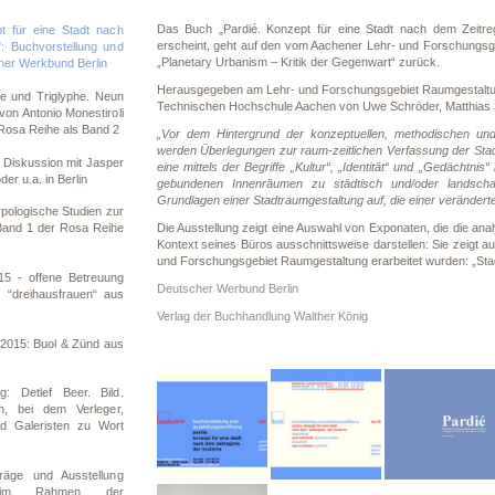
Das Buch „Pardié. Konzept für eine Stadt nach dem Zeitr
t für eine Stadt nach
erscheint, geht auf den vom Aachener Lehr- und Forschungsge
: Buchvorstellung und
„Planetary Urbanism – Kritik der Gegenwart“ zurück.
her Werkbund Berlin
Herausgegeben am Lehr- und Forschungsgebiet Raumgestaltung 
pe und Triglyphe. Neun
Technischen Hochschule Aachen von Uwe Schröder, Matthias S
von Antonio Monestiroli
 Rosa Reihe als Band 2
„Vor dem Hintergrund der konzeptuellen, methodischen un
werden Überlegungen zur raum-zeitlichen Verfassung der Stadt
Diskussion mit Jasper
eine mittels der Begriffe „Kultur“, „Identität“ und „Gedächtni
er u.a. in Berlin
gebundenen Innenräumen zu städtisch und/oder landscha
Grundlagen einer Stadtraumgestaltung auf, die einer veränder
pologische Studien zur
Die Ausstellung zeigt eine Auswahl von Exponaten, die die ana
 Band 1 der Rosa Reihe
Kontext seines Büros ausschnittsweise darstellen: Sie zeigt
und Forschungsgebiet Raumgestaltung erarbeitet wurden: „Stad
5 - offene Betreuung
Deutscher Werbund Berlin
 “dreihausfrauen“ aus
Verlag der Buchhandlung Walther König
015: Buol & Zünd aus
g: Detlef Beer. Bild.
, bei dem Verleger,
nd Galeristen zu Wort
räge und Ausstellung
en im Rahmen der