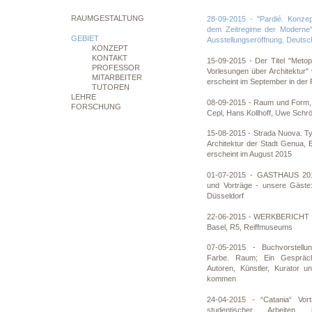
RAUMGESTALTUNG
28-09-2015 - "Pardié. Konzep
dem Zeitregime der Moderne"
GEBIET
Ausstellungseröffnung, Deutsc
KONZEPT
KONTAKT
15-09-2015 - Der Titel "Meto
PROFESSOR
Vorlesungen über Architektur" 
MITARBEITER
erscheint im September in der
TUTOREN
LEHRE
08-09-2015 - Raum und Form, 
FORSCHUNG
Cepl, Hans Kollhoff, Uwe Schröd
15-08-2015 - Strada Nuova. Ty
Architektur der Stadt Genua,
erscheint im August 2015
01-07-2015 - GASTHAUS 201
und Vorträge - unsere Gäste:
Düsseldorf
22-06-2015 - WERKBERICHT 2
Basel, R5, Reiffmuseums
07-05-2015 - Buchvorstellun
Farbe. Raum; Ein Gespräch
Autoren, Künstler, Kurator u
kommen
24-04-2015 - “Catania“ Vort
studentischer Arbeit