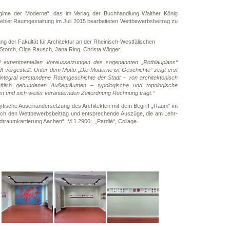
egime der Moderne“, das im Verlag der Buchhandlung Walther König
biet Raumgestaltung im Juli 2015 bearbeiteten Wettbewerbsbeitrag zu
der Fakultät für Architektur an der Rheinisch-Westfälischen
torch, Olga Rausch, Jana Ring, Christa Wigger.
d experimentellen Voraussetzungen des sogenannten „Rotblauplans“
 vorgestellt: Unter dem Motto „Die Moderne ist Geschichte“ zeigt erst
s“ integral verstandene Raumgeschichte der Stadt – von architektonisch
ftlich gebundenen Außenräumen – typologische und topologische
ten und sich weiter verändernden Zeitordnung Rechnung trägt.“
lytische Auseinandersetzung des Architekten mit dem Begriff „Raum“ im
 auch den Wettbewerbsbeitrag und entsprechende Auszüge, die am Lehr-
traumkartierung Aachen“, M 1.2900; „Pardié“, Collage.