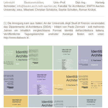
Lehrstuhl Baukonstruktion
; Univ.-Prof. Dipl.-Ing. Hartwig
Schneider;
info@bauko.arch.rwth-aachen.de
; Fakultät für Architektur; RWTH Aachen
University; wiss. Mitarbeit: Christian Schätzke, Sophie Schulten, Roman Krükel.
[1]
Die Anregung kam aus Italien: An der Università degli Studi di Firenze veranstaltet
das Dipartemento di Architettura (DIDA) - initiiert von Paolo Zermani - seit mehreren
Jahren ein inhaltlich vergleichbares Format: identità dell’architettura italiana.
Veröffentlichte Tagungsberichte und/oder Kataloge finden sich unter:
http://www.diabasis.it/.