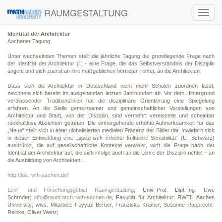
RAUMGESTALTUNG
Toggl
navig
Identität der Architektur
Aachener Tagung
Unter wechselnden Themen stellt die jährliche Tagung die grundlegende Frage nach
der Identität der Architektur
[1]
- eine Frage, die das Selbstverständnis der Disziplin
angeht und sich zuerst an ihre maßgeblichen Vertreter richtet, an die Architekten.
Dass sich die Architektur in Deutschland nicht mehr Schulen zuordnen lässt,
zeichnete sich bereits im ausgehenden letzten Jahrhundert ab. Vor dem Hintergrund
verblassender Traditionslinien hat die disziplinäre Orientierung eine Spiegelung
erfahren. An die Stelle gemeinsamer und gemeinschaftlicher Vorstellungen von
Architektur und Stadt, von der Disziplin, sind vermehrt vereinzelte und scheinbar
rückhaltlose Absichten getreten. Die einhergehende erhöhte Aufmerksamkeit für das
„Neue“ stellt sich in einer globalisierten medialen Präsenz der Bilder dar. Inwiefern sich
in dieser Entwicklung eine „spezifisch erhöhte kulturelle Sensibilität“ (U. Schwarz)
ausdrückt, die auf gesellschaftliche Kontexte verweist, wirft die Frage nach der
Identität der Architektur auf, die sich infolge auch an die Lehre der Disziplin richtet – an
die Ausbildung von Architekten…
http://ida.rwth-aachen.de/
Lehr- und Forschungsgebiet Raumgestaltung
; Univ.-Prof. Dipl.-Ing. Uwe
Schröder;
info@raum.arch.rwth-aachen.de
; Fakultät für Architektur; RWTH Aachen
University; wiss. Mitarbeit: Feyyaz Berber, Franziska Kramer, Susanne Rupprecht-
Reinke, Oliver Wenz;