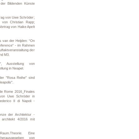
 der Bildenden Künste
rtrag von Uwe Schröder;
ag von Christian Rapp;
Vortrag von Haike Apelt
s van der Heijden: “On
eference“ - im Rahmen
ftaktveranstaltung der
nd M3.
, Ausstellung von
llung in Neapel.
er "Rosa Reihe" sind
eapolis".
de Rome 2016_Finales
g von Uwe Schröder in
ederico II di Napoli -
ze der Architektur -
 architekt 4/2016 mit
.Raum.Theorie. Eine
 herausgegeben von