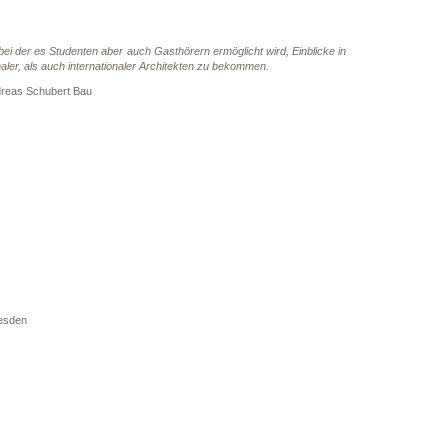
 bei der es Studenten aber auch Gasthörern ermöglicht wird, Einblicke in
ler, als auch internationaler Architekten zu bekommen.
dreas Schubert Bau
esden