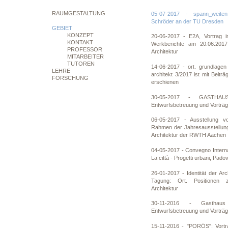
RAUMGESTALTUNG
05-07-2017 - spann_weite
Schröder an der TU Dresden
GEBIET
KONZEPT
20-06-2017 - E2A, Vortrag
KONTAKT
Werkberichte am 20.06.201
PROFESSOR
Architektur
MITARBEITER
TUTOREN
14-06-2017 - ort. grundlagen 
LEHRE
architekt 3/2017 ist mit Beit
FORSCHUNG
erschienen
30-05-2017 - GASTHAU
Entwurfsbetreuung und Vorträ
06-05-2017 - Ausstellung vo
Rahmen der Jahresausstellung
Architektur der RWTH Aachen
04-05-2017 - Convegno Internaz
La città - Progetti urbani, Pado
26-01-2017 - Identität der Ar
Tagung: Ort. Positionen
Architektur
30-11-2016 - Gasthau
Entwurfsbetreuung und Vorträ
15-11-2016 - "PORÖS": Vort