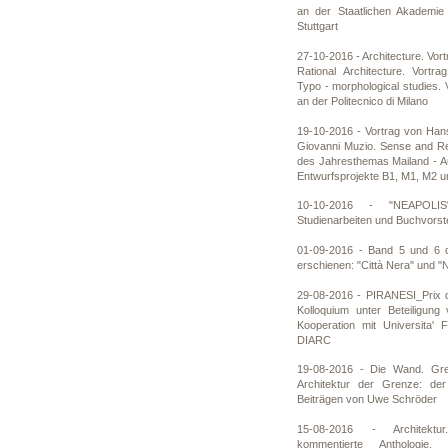
an der Staatlichen Akademie
Stuttgart
27-10-2016 - Architecture. Vo
Rational Architecture. Vortr
Typo - morphological studies. 
an der Politecnico di Milano
19-10-2016 - Vortrag von Han
Giovanni Muzio. Sense and R
des Jahresthemas Mailand - Au
Entwurfsprojekte B1, M1, M2 u
10-10-2016 - "NEAPOLIS"
Studienarbeiten und Buchvorste
01-09-2016 - Band 5 und 6 d
erschienen: "Città Nera" und "N
29-08-2016 - PIRANESI_Prix 
Kolloquium unter Beteiligun
Kooperation mit Universita' F
DIARC
19-08-2016 - Die Wand. Gren
Architektur der Grenze: der
Beiträgen von Uwe Schröder
15-08-2016 - Architektur
kommentierte Anthologie,