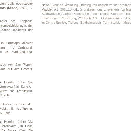
sioni sulla costruzione
News:
Stadt als Wohnung - Beitrag von usarch in: "der archite
grate (Milano), 2013, S.
Module:
WS_2015/16, GE, Grundlagen des Entwerfens, Vorles
Stadtwohnen, Aachen-Boxgraben, freies Thema Bachelor-Thes
Entwerfens II, Vorlesung
,
Wahlfach B.Sc., On boundaries – A st
lerei des Teppichs
im Centro Storico, Florenz
,
Bachelorarbeit, Forma Urbis - M
umbekleidung, in: der
ekennen. elemente der
 in: Christoph Mäckler
ukunst, TU Dortmund,
o. 25. Stadtbaukunst:
ssay von Jan Pieper,
aus auf der Hostert,
r, Hundert Jahre Via
orentwurf, in, Serie A -
ltät für Architektur,
. 216f.
 Croce, in, Serie A -
ltät für Architektur,
. 220f.
a, Hundert Jahre Via
 Vorentwurf, , in: Haus
 Via Sacra Köln. Ein