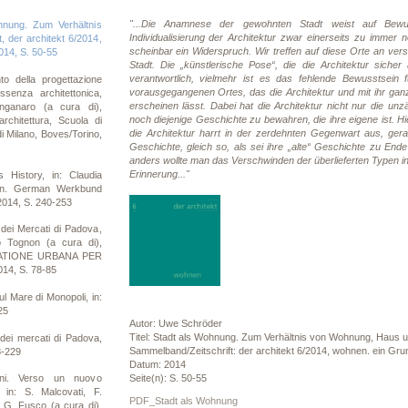
"...Die Anamnese der gewohnten Stadt weist auf Bewu
nung. Zum Verhältnis
Individualisierung der Architektur zwar einerseits zu immer 
 der architekt 6/2014,
scheinbar ein Widerspruch. Wir treffen auf diese Orte an vers
014, S. 50-55
Stadt. Die „künstlerische Pose“, die die Architektur sicher 
verantwortlich, vielmehr ist es das fehlende Bewusstsein 
o della progettazione
vorausgegangenen Ortes, das die Architektur und mit ihr ganz
essenza architettonica,
erscheinen lässt. Dabei hat die Architektur nicht nur die un
nganaro (a cura di),
noch diejenige Geschichte zu bewahren, die ihre eigene ist.
 architettura, Scuola di
die Architektur harrt in der zerdehnten Gegenwart aus, ge
 di Milano, Boves/Torino,
Geschichte, gleich so, als sei ihre „alte“ Geschichte zu Ende
anders wollte man das Verschwinden der überlieferten Typen in
Erinnerung..."
History, in: Claudia
ern. German Werkbund
 2014, S. 240-253
ei Mercati di Padova,
ro Tognon (a cura di),
ATIONE URBANA PER
14, S. 78-85
 Mare di Monopoli, in:
25
Autor: Uwe Schröder
Titel: Stadt als Wohnung. Zum Verhältnis von Wohnung, Haus u
ei mercati di Padova,
Sammelband/Zeitschrift: der architekt 6/2014, wohnen. ein Gru
8-229
Datum: 2014
Seite(n): S. 50-55
ni. Verso un nuovo
a, in: S. Malcovati, F.
PDF_Stadt als Wohnung
, G. Fusco (a cura di),