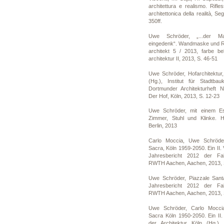
architettura e realismo. Rifles
architettonica della realità, Se
350ff.
Uwe Schröder, „...der Ma
eingedenk“. Wandmaske und Ra
architekt 5 / 2013, farbe b
architektur II, 2013, S. 46-51
Uwe Schröder, Hofarchitektur,
(Hg.), Institut für Stadtba
Dortmunder Architekturheft N
Der Hof, Köln, 2013, S. 12-23
Uwe Schröder, mit einem E
Zimmer, Stuhl und Klinke. H
Berlin, 2013
Carlo Moccia, Uwe Schröde
Sacra, Köln 1959-2050. Ein II. V
Jahresbericht 2012 der Faku
RWTH Aachen, Aachen, 2013, S
Uwe Schröder, Piazzale Santa
Jahresbericht 2012 der Faku
RWTH Aachen, Aachen, 2013, S
Uwe Schröder, Carlo Mocci
Sacra Köln 1950-2050. Ein II.
der Architektur Köln (Hg.),