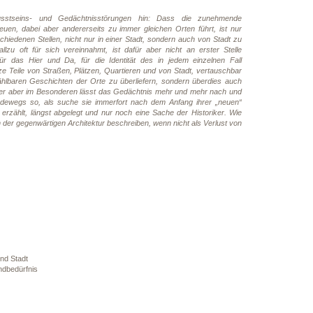
sstseins- und Gedächtnisstörungen hin: Dass die zunehmende
neuen, dabei aber andererseits zu immer gleichen Orten führt, ist nur
chiedenen Stellen, nicht nur in einer Stadt, sondern auch von Stadt zu
allzu oft für sich vereinnahmt, ist dafür aber nicht an erster Stelle
für das Hier und Da, für die Identität des in jedem einzelnen Fall
e Teile von Straßen, Plätzen, Quartieren und von Stadt, vertauschbar
zählbaren Geschichten der Orte zu überliefern, sondern überdies auch
 Hier aber im Besonderen lässt das Gedächtnis mehr und mehr nach und
radewegs so, als suche sie immerfort nach dem Anfang ihrer „neuen“
 erzählt, längst abgelegt und nur noch eine Sache der Historiker. Wie
 der gegenwärtigen Architektur beschreiben, wenn nicht als Verlust von
nd Stadt
ndbedürfnis