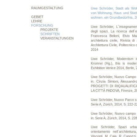
RAUMGESTALTUNG
Uwe Schröder, Stadt als Woh
von Wohnung, Haus und Stadt,
GEBIET
wohnen. ein Grundbedürfnis, 2
LEHRE
FORSCHUNG
Uwe Schröder, L´insegnament
PROJEKTE
degli spazi. La ricerca dell´
SCHRIFTEN
Francesca Belloni, Elvio Ma
VERANSTALTUNGEN
architettura civile, Rivista di
Architettura Civile, Politecnico
2014
Uwe Schröder, Modernism is 
Kromrei (Hg.), this is mod
Exhibition Venice 2014, Berlin,
Uwe Schröder, Nuovo Campo d
in: Cinzia Simioni, Alessand
PROGETTI DI RIQAUALIFIC
LA CITTÀ PADOVA, Firenze, 20
Uwe Schröder, Nuovo Parco sul
Serie A, Zürich, 2014, S. 222-2
Uwe Schröder, Nuovo campo d
in: Serie A, Zürich, 2014, S. 22
Uwe Schröder, Spazi urba
orientamento nell´architettur
Visconti, M. Caja, R. Capozzi