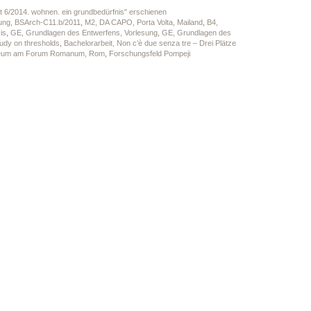
kt 6/2014. wohnen. ein grundbedürfnis" erschienen
ung, BSArch-C11.b/2011
,
M2, DA CAPO, Porta Volta, Mailand
,
B4,
is
,
GE, Grundlagen des Entwerfens, Vorlesung
,
GE, Grundlagen des
udy on thresholds
,
Bachelorarbeit, Non c’è due senza tre – Drei Plätze
useum am Forum Romanum, Rom
,
Forschungsfeld Pompeji