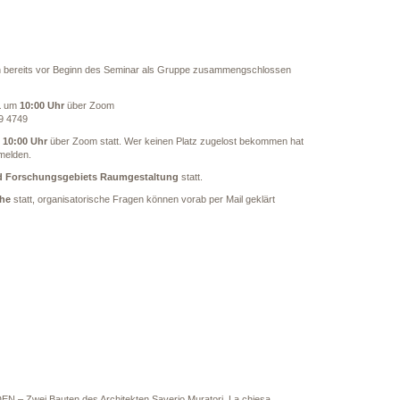
ch bereits vor Beginn des Seminar als Gruppe zusammengschlossen
1
um
10:00 Uhr
über Zoom
29 4749
10:00 Uhr
über Zoom statt. Wer keinen Platz zugelost bekommen hat
elden.
d Forschungsgebiets Raumgestaltung
statt.
he
statt, organisatorische Fragen können vorab per Mail geklärt
– Zwei Bauten des Architekten Saverio Muratori. La chiesa