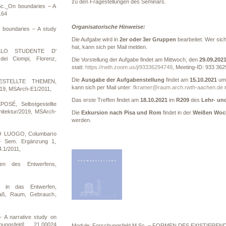
zu den Fragestellungen des Seminars.
c._On boundaries – A
164
Organisatorische Hinweise:
 boundaries – A study
Die Aufgabe wird in
2er oder 3er Gruppen
bearbeitet. Wer si
hat, kann sich per Mail melden.
LLO STUDENTE D'
i Ciompi, Florenz,
Die Vorstellung der Aufgabe findet am Mittwoch, den
29.09.202
statt:
https://rwth.zoom.us/j/93336294749
, Meeting-ID: 933 36
Die
Ausgabe der Aufgabenstellung
findet am
15.10.2021
um
GESTELLTE THEMEN,
kann sich per Mail unter:
fkramer@raum.arch.rwth-aachen.de
m
019, MSArch-E1/2011,
Das erste Treffen findet am
18.10.2021
im
R209
des
Lehr- un
OSÉ, Selbstgestellte
itektur/2019, MSArch-
Die
Exkursion nach Pisa und Rom
findet in der
Weißen Woc
werden.
O LUOGO, Columbario
 - Sem. Ergänzung 1,
.1/2011,
ien des Entwerfens,
n in das Entwerfen,
aß, Raum, Gebrauch,
 A narrative study on
ungsfeld], 21.00024
Module: Forschungsfeld M.Sc. – FORMEN DES EXISTIERENDEN 