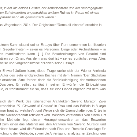
t, in der die beiden Geister, der scharlachrote und der smaragdgrüne,
on Scheinwerfern angestrahlten antiken Ruinen im Raum mit einem
 paradiesisch als geometrisch waren.”
aus Wagenbach, 2014. Der Originaltext ”Roma allucinante” erschien in
s einem Sammelband seiner Essays über Rom entnommen ist, illustriert
n Gegebenheiten – seien es Personen, Dinge oder Architekturen – in
s manifestieren kann. […] Die Beschreibungen von Pasolini sind
ren von Orten. Aus dem was dort ist – sei es zunächst etwas Altes
tweise und Vorgehensweise erzählen seine Essays.
Entwurf äußern kann, diese Frage stellte sich der Wiener Architekt
d Autor des sehr erfolgreichen Buches mit dem Namen ”Der Städtebau
erscheint. Sitte fordert darin die Berücksichtigung der vorhandenen
uartiere. Er selbst schlägt in seinen Entwürfen die Einbeziehung
e, er transformiert sie so, dass sie eine Einheit ergeben mit dem was
ich dem Werk des Italienischen Architekten Saverio Muratori. Zwei
rrocchiale
”S. Giovanni al Gatano”
in Pisa und das Edificio in
”Largo
ar fragt auf welche Art und Weise sich die Eigenschaften des Ortes in
erte Nachbarschaft reflektiert wird. Welches Verständnis von einem Ort
che Methode liegt dieser Herangehensweise an das Entwerfen
t zum einen das Material aus den Archiven von Saverio Muratori und
rüber hinaus wird die Exkursion nach Pisa und Rom die Grundlage für
eichnung der Gebäude, sowei die Anfertigung analytischer Zeichnungen