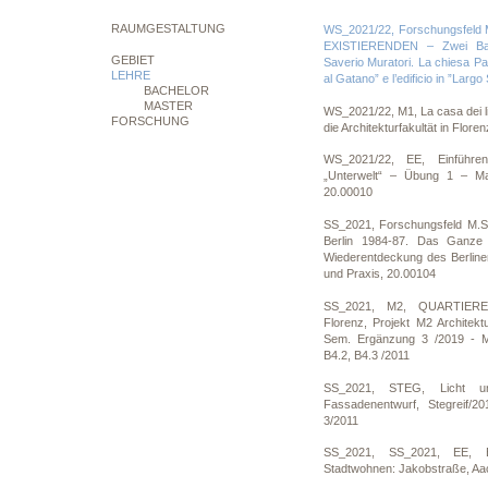
RAUMGESTALTUNG
WS_2021/22, Forschungsfel
EXISTIERENDEN – Zwei Bau
GEBIET
Saverio Muratori. La chiesa Pa
LEHRE
al Gatano” e l’edificio in ”Larg
BACHELOR
MASTER
WS_2021/22, M1, La casa dei lib
FORSCHUNG
die Architekturfakultät in Flore
WS_2021/22, EE, Einführe
„Unterwelt“ – Übung 1 – M
20.00010
SS_2021, Forschungsfeld M.Sc
Berlin 1984-87. Das Ganze 
Wiederentdeckung des Berliner
und Praxis, 20.00104
SS_2021, M2, QUARTIER
Florenz, Projekt M2 Architek
Sem. Ergänzung 3 /2019 - 
B4.2, B4.3 /2011
SS_2021, STEG, Licht u
Fassadenentwurf, Stegreif/2
3/2011
SS_2021, SS_2021, EE, E
Stadtwohnen: Jakobstraße, Aa