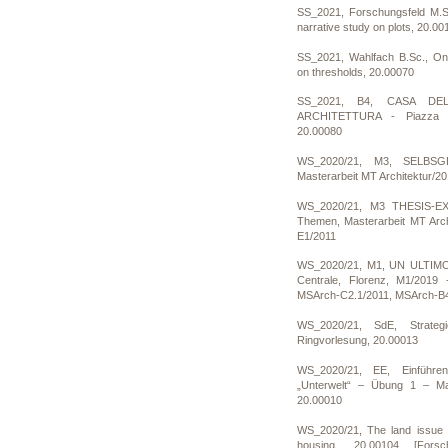
SS_2021, Forschungsfeld M.S
narrative study on plots, 20.00
SS_2021, Wahlfach B.Sc., On
on thresholds, 20.00070
SS_2021, B4, CASA DE
ARCHITETTURA - Piazza de
20.00080
WS_2020/21, M3, SELBS
Masterarbeit MT Architektur/2
WS_2020/21, M3 THESIS-EXP
Themen, Masterarbeit MT Arch
E1/2011
WS_2020/21, M1, UN ULTIM
Centrale, Florenz, M1/2019
MSArch-C2.1/2011, MSArch-B4
WS_2020/21, SdE, Strateg
Ringvorlesung, 20.00013
WS_2020/21, EE, Einführe
„Unterwelt“ – Übung 1 – M
20.00010
WS_2020/21, The land issue -
housing, 20.00104 [Forsch