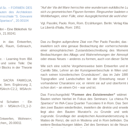
”Auf der Via del Mare herrschte eine wundersam euklidische Luf
d M.Sc. – FORMEN DES
sich zu geometrischen Figuren formten. Ringsumher badeten v
ten des Architekten
Wohlbehagen, einer Fülle, einer Ausgeglichenheit die wohl eher
rrocchiale ”S. Giovanni
o Spartaco”., 20.00104
Vgl. Pasolini, Paolo. Rom, Rom. Erzählungen. Berlin: Verlag Kl
La Libertà d‘Italia, Rom: 1951
ri – Eine Bibliothek für
nz, 21.00241
Das zu Beginn aufgerufene Zitat von Pier Paolo Pasolini, da
n in das Entwerfen,
inwiefern sich eine genaue Beobachtung der vorherrschende
aß, Raum, Gebrauch,
einer atmosphärischen Zustandsbeschreibung des Momente
Beobachtungen des Alltags und Wahrnehmungen der Atmosphä
oder etwas Neues – anderes zu formen, auch von dieser Sich
. - Learning from IBA
und seine Teile: Die
Wie sich eine solche Vorgehensweise beim Entwerfen und im 
 Blocks in der Theorie
Camillo Sitte, Lehrer an der Kunstgewerbeschule in Wien un
nach seinen künstlerischen Grundsätzen”, das im Jahr 1889 
Topografien und Landschaften bei der Entstehung neuer Q
E SACRA FAMIGLIA,
vorhandener Charaktere vor, er nimmt sie auf und überformt si
tur, Sem. Ergänzung 2,
schon dort – an einem Ort – war und ist.
MSArch-C2.2, MSArch-
Das Forschungsfeld
”Formen des Existierenden”
widmet s
Bauten stehen hierbei im Fokus des Seminars: La chiesa Pa
nd Schatten - Ein
Spartaco”
im INA-Casa Quartier Tuscolano II in Rom. Das Semin
019 - MSArch-C3_1-2-
den zwei Bauten wiederfinden, inwiefern die direkte und erweit
liegt also den Bauten Muratori’s zu Grunde und wel
zugrunde. Grundlage der analytischen Auseinandersetzung is
ntwerfen, Wohnen+;
Matteo de Renzi, die sich in Modena und in Rom befinden. Da
chen,, 20.00011
weitere Beobachtungen bilden. Ziel des Seminars ist die Neuz