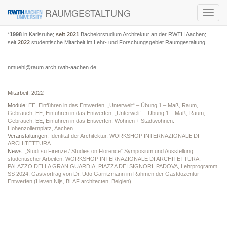
RAUMGESTALTUNG
Toggl
navig
*
1998
in Karlsruhe;
seit 2021
Bachelorstudium Architektur an der RWTH Aachen;
seit
2022
studentische Mitarbeit im Lehr- und Forschungsgebiet Raumgestaltung
nmuehl@raum.arch.rwth-aachen.de
Mitarbeit: 2022 -
Module:
EE, Einführen in das Entwerfen, „Unterwelt“ – Übung 1 – Maß, Raum,
Gebrauch
,
EE, Einführen in das Entwerfen, „Unterwelt“ – Übung 1 – Maß, Raum,
Gebrauch
,
EE, Einführen in das Entwerfen, Wohnen + Stadtwohnen:
Hohenzollernplatz, Aachen
Veranstaltungen:
Identität der Architektur
,
WORKSHOP INTERNAZIONALE DI
ARCHITETTURA
News:
„Studi su Firenze / Studies on Florence” Symposium und Ausstellung
studentischer Arbeiten
,
WORKSHOP INTERNAZIONALE DI ARCHITETTURA,
PALAZZO DELLA GRAN GUARDIA, PIAZZA DEI SIGNORI, PADOVA
,
Lehrprogramm
SS 2024
,
Gastvortrag von Dr. Udo Garritzmann im Rahmen der Gastdozentur
Entwerfen (Lieven Nijs, BLAF architecten, Belgien)