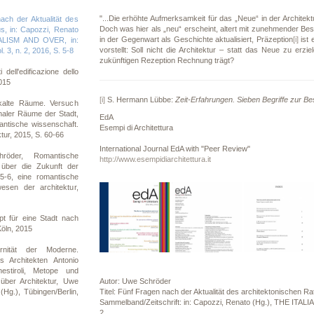
"...Die erhöhte Aufmerksamkeit für das „Neue“ in der Architektu
ch der Aktualität des
Doch was hier als „neu“ erscheint, altert mit zunehmender Bes
us, in: Capozzi, Renato
in der Gegenwart als Geschichte aktualisiert, Präzeption
[i]
ist 
ALISM AND OVER, in:
vorstellt: Soll nicht die Architektur – statt das Neue zu erz
. 3, n. 2, 2016, S. 5-8
zukünftigen Rezeption Rechnung trägt?
dell'edificazione dello
2015
[i]
S. Hermann Lübbe:
Zeit-Erfahrungen. Sieben Begriffe zur B
alte Räume. Versuch
naler Räume der Stadt,
EdA
mantische wissenschaft.
Esempi di Architettura
tur, 2015, S. 60-66
International Journal EdA with "Peer Review"
öder, Romantische
http://www.esempidiarchitettura.it
über die Zukunft der
15-6, eine romantische
sen der architektur,
t für eine Stadt nach
öln, 2015
nität der Moderne.
Architekten Antonio
nestiroli, Metope und
über Architektur, Uwe
Autor: Uwe Schröder
Hg.), Tübingen/Berlin,
Titel: Fünf Fragen nach der Aktualität des architektonischen Ra
Sammelband/Zeitschrift: in: Capozzi, Renato (Hg.), THE ITALI
2