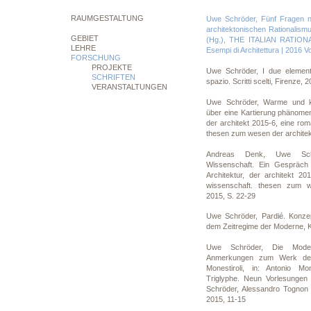
RAUMGESTALTUNG
Uwe Schröder, Fünf Fragen na
architektonischen Rationalism
GEBIET
(Hg.), THE ITALIAN RATION
LEHRE
Esempi di Architettura | 2016 Vol
FORSCHUNG
PROJEKTE
Uwe Schröder, I due elementi 
SCHRIFTEN
spazio. Scritti scelti, Firenze, 
VERANSTALTUNGEN
Uwe Schröder, Warme und k
über eine Kartierung phänome
der architekt 2015-6, eine ro
thesen zum wesen der architek
Andreas Denk, Uwe Schr
Wissenschaft. Ein Gespräch 
Architektur, der architekt 20
wissenschaft. thesen zum we
2015, S. 22-29
Uwe Schröder, Pardié. Konzep
dem Zeitregime der Moderne, K
Uwe Schröder, Die Moder
Anmerkungen zum Werk des 
Monestiroli, in: Antonio Mo
Triglyphe. Neun Vorlesungen 
Schröder, Alessandro Tognon (
2015, 11-15