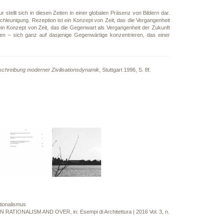
r stellt sich in diesen Zeiten in einer globalen Präsenz von Bildern dar.
chleunigung. Rezeption ist ein Konzept von Zeit, das die Vergangenheit
ein Konzept von Zeit, das die Gegenwart als Vergangenheit der Zukunft
ielen – sich ganz auf dasjenige Gegenwärtige konzentrieren, das einer
eschreibung moderner Zivilisationsdynamik
, Stuttgart 1996, S. 8f.
tionalismus
AN RATIONALISM AND OVER, in: Esempi di Architettura | 2016 Vol. 3, n.