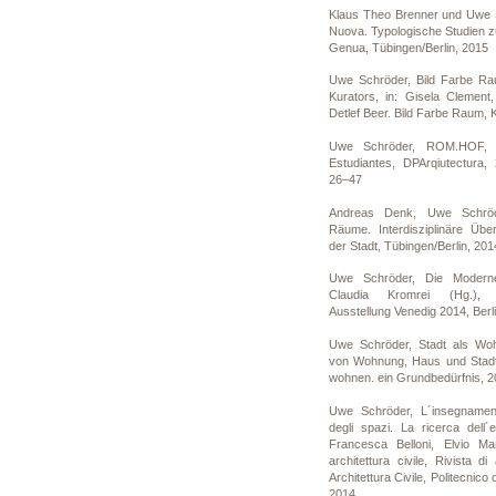
Klaus Theo Brenner und Uwe S
Nuova. Typologische Studien zu
Genua, Tübingen/Berlin, 2015
Uwe Schröder, Bild Farbe Ra
Kurators, in: Gisela Clement
Detlef Beer. Bild Farbe Raum, 
Uwe Schröder, ROM.HOF, P
Estudiantes, DPArqiutectura,
26–47
Andreas Denk, Uwe Schröd
Räume. Interdisziplinäre Üb
der Stadt, Tübingen/Berlin, 201
Uwe Schröder, Die Moderne
Claudia Kromrei (Hg.),
Ausstellung Venedig 2014, Berl
Uwe Schröder, Stadt als Woh
von Wohnung, Haus und Stadt,
wohnen. ein Grundbedürfnis, 2
Uwe Schröder, L´insegnament
degli spazi. La ricerca dell´
Francesca Belloni, Elvio Ma
architettura civile, Rivista di
Architettura Civile, Politecnico
2014