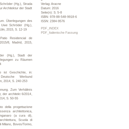
chröder (Hg.), Strada
Verlag: Aracne
r Architektur der Stadt
Datum: 2016
Seite(n): S. 5-8
ISBN: 978-88-548-9918-6
um. Überlegungen des
ISSN: 2384-9576
, Uwe Schröder (Hg.),
PDF_INDEX
Köln, 2015, S. 12-19
PDF_Italienische Fassung
atio Residencial de
 2015/8, Madrid, 2015,
er (Hg.), Stadt der
erlegungen zu Räumen
4
 ist Geschichte, in:
 Deutsche Werbund
in, 2014, S. 240-253
nung. Zum Verhältnis
 der architekt 6/2014,
014, S. 50-55
o della progettazione
essenza architettonica,
nganaro (a cura di),
 architettura, Scuola di
 di Milano, Boves/Torino,