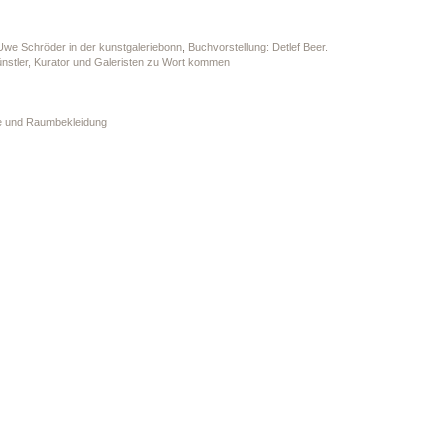
 Uwe Schröder in der kunstgaleriebonn
,
Buchvorstellung: Detlef Beer.
ünstler, Kurator und Galeristen zu Wort kommen
ke und Raumbekleidung