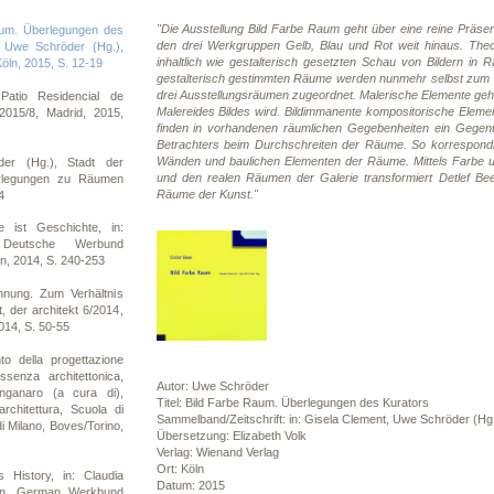
"Die Ausstellung Bild Farbe Raum geht über eine reine Präsen
um. Überlegungen des
den drei Werkgruppen Gelb, Blau und Rot weit hinaus. Theor
, Uwe Schröder (Hg.),
inhaltlich wie gestalterisch gesetzten Schau von Bildern in 
Köln, 2015, S. 12-19
gestalterisch gestimmten Räume werden nunmehr selbst zum G
drei Ausstellungsräumen zugeordnet. Malerische Elemente gehe
atio Residencial de
Malereides Bildes wird. Bildimmanente kompositorische Elem
 2015/8, Madrid, 2015,
finden in vorhandenen räumlichen Gegebenheiten ein Gegen
Betrachters beim Durchschreiten der Räume. So korrespondi
Wänden und baulichen Elementen der Räume. Mittels Farbe un
er (Hg.), Stadt der
und den realen Räumen der Galerie transformiert Detlef 
erlegungen zu Räumen
Räume der Kunst."
4
 ist Geschichte, in:
 Deutsche Werbund
in, 2014, S. 240-253
nung. Zum Verhältnis
 der architekt 6/2014,
014, S. 50-55
o della progettazione
essenza architettonica,
Autor: Uwe Schröder
nganaro (a cura di),
Titel: Bild Farbe Raum. Überlegungen des Kurators
 architettura, Scuola di
Sammelband/Zeitschrift: in: Gisela Clement, Uwe Schröder (Hg.
 di Milano, Boves/Torino,
Übersetzung: Elizabeth Volk
Verlag: Wienand Verlag
Ort: Köln
History, in: Claudia
Datum: 2015
ern. German Werkbund