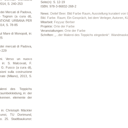
Seite(n): S. 12-19
 2014, S. 240-253
ISBN: 978-3-86832-268-2
ei Mercati di Padova,
News:
Detlef Beer. Bild Farbe Raum, Ausstellung kuratiert von
ro Tognon (a cura di),
Bild. Farbe. Raum; Ein Gespräch, bei dem Verleger, Autoren, K
ATIONE URBANA PER
Mitarbeit:
Feyyaz Berber
14, S. 78-85
Projekte:
Orte der Farbe
Veranstaltungen:
Orte der Farbe
 Mare di Monopoli, in:
Schriften:
„...der Malerei des Teppichs eingedenk“. Wandmas
25
ei mercati di Padova,
8-229
ni. Verso un nuovo
a, in: S. Malcovati, F.
, G. Fusco (a cura di),
sioni sulla costruzione
grate (Milano), 2013, S.
lerei des Teppichs
umbekleidung, in: der
ekennen. elemente der
 in: Christoph Mäckler
ukunst, TU Dortmund,
o. 25. Stadtbaukunst: