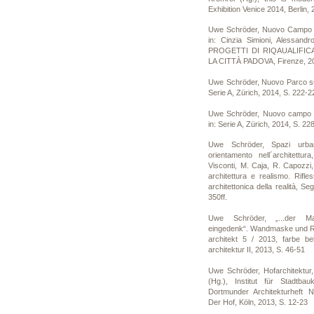
Exhibition Venice 2014, Berlin,
Uwe Schröder, Nuovo Campo d
in: Cinzia Simioni, Alessand
PROGETTI DI RIQAUALIFIC
LA CITTÀ PADOVA, Firenze, 20
Uwe Schröder, Nuovo Parco sul
Serie A, Zürich, 2014, S. 222-2
Uwe Schröder, Nuovo campo d
in: Serie A, Zürich, 2014, S. 22
Uwe Schröder, Spazi urba
orientamento nell´architettur
Visconti, M. Caja, R. Capozzi
architettura e realismo. Rifles
architettonica della realità, Se
350ff.
Uwe Schröder, „...der Ma
eingedenk“. Wandmaske und Ra
architekt 5 / 2013, farbe b
architektur II, 2013, S. 46-51
Uwe Schröder, Hofarchitektur,
(Hg.), Institut für Stadtba
Dortmunder Architekturheft N
Der Hof, Köln, 2013, S. 12-23