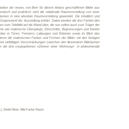
tation der neuen, von Beer für diesen Anlass geschaffenen Bilder aus
etisch und praktisch wird die relationale Raumvorstellung von einer
Räumen in eine absolute Raumvorstellung gewendet. Die inhaltlich und
egenstand der Ausstellung erklärt. Dabei werden die drei Farben den
n vom Tafelbild auf die Wand über, die nun selbst auch zum Träger der
ente wie malerische Übergänge, Einschnitte, Begrenzungen und Kanten
über in Türen, Fenstern, Laibungen und Rahmen sowie im Blick des
eren die malerischen Farben und Formen der Bilder mit den farbigen
d vielfältigen Verschränkungen zwischen den illusionären Bildräumen
Beer die drei vorgegebenen »Zimmer einer Wohnung« in phänomenale
), Detlef Beer. Bild Farbe Raum