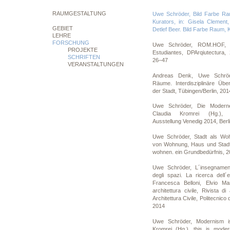
RAUMGESTALTUNG
Uwe Schröder, Bild Farbe Ra
Kurators, in: Gisela Clement
GEBIET
Detlef Beer. Bild Farbe Raum, 
LEHRE
FORSCHUNG
Uwe Schröder, ROM.HOF, P
PROJEKTE
Estudiantes, DPArqiutectura,
SCHRIFTEN
26–47
VERANSTALTUNGEN
Andreas Denk, Uwe Schröd
Räume. Interdisziplinäre Üb
der Stadt, Tübingen/Berlin, 201
Uwe Schröder, Die Moderne
Claudia Kromrei (Hg.),
Ausstellung Venedig 2014, Berl
Uwe Schröder, Stadt als Woh
von Wohnung, Haus und Stadt,
wohnen. ein Grundbedürfnis, 2
Uwe Schröder, L´insegnament
degli spazi. La ricerca dell´
Francesca Belloni, Elvio Ma
architettura civile, Rivista di
Architettura Civile, Politecnico
2014
Uwe Schröder, Modernism is 
Kromrei (Hg.), this is mod