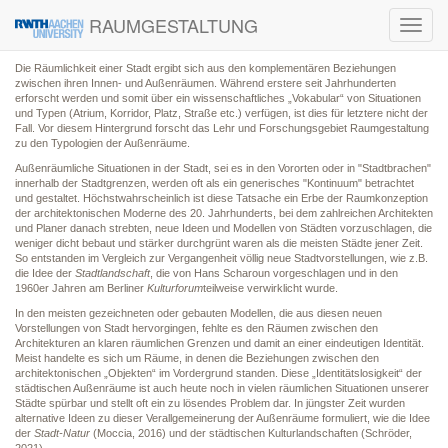
RAUMGESTALTUNG
Toggl
navig
Die Räumlichkeit einer Stadt ergibt sich aus den komplementären Beziehungen
zwischen ihren Innen- und Außenräumen. Während erstere seit Jahrhunderten
erforscht werden und somit über ein wissenschaftliches „Vokabular“ von Situationen
und Typen (Atrium, Korridor, Platz, Straße etc.) verfügen, ist dies für letztere nicht der
Fall. Vor diesem Hintergrund forscht das Lehr und Forschungsgebiet Raumgestaltung
zu den Typologien der Außenräume.
Außenräumliche Situationen in der Stadt, sei es in den Vororten oder in "Stadtbrachen"
innerhalb der Stadtgrenzen, werden oft als ein generisches "Kontinuum" betrachtet
und gestaltet. Höchstwahrscheinlich ist diese Tatsache ein Erbe der Raumkonzeption
der architektonischen Moderne des 20. Jahrhunderts, bei dem zahlreichen Architekten
und Planer danach strebten, neue Ideen und Modellen von Städten vorzuschlagen, die
weniger dicht bebaut und stärker durchgrünt waren als die meisten Städte jener Zeit.
So entstanden im Vergleich zur Vergangenheit völlig neue Stadtvorstellungen, wie z.B.
die Idee der
Stadtlandschaft
, die von Hans Scharoun vorgeschlagen und in den
1960er Jahren am Berliner
Kulturforum
teilweise verwirklicht wurde.
In den meisten gezeichneten oder gebauten Modellen, die aus diesen neuen
Vorstellungen von Stadt hervorgingen, fehlte es den Räumen zwischen den
Architekturen an klaren räumlichen Grenzen und damit an einer eindeutigen Identität.
Meist handelte es sich um Räume, in denen die Beziehungen zwischen den
architektonischen „Objekten“ im Vordergrund standen. Diese „Identitätslosigkeit“ der
städtischen Außenräume ist auch heute noch in vielen räumlichen Situationen unserer
Städte spürbar und stellt oft ein zu lösendes Problem dar. In jüngster Zeit wurden
alternative Ideen zu dieser Verallgemeinerung der Außenräume formuliert, wie die Idee
der
Stadt-Natur
(Moccia, 2016) und der städtischen Kulturlandschaften (Schröder,