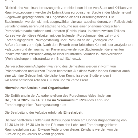
2021).
Die kritische Auseinandersetzung mit verschiedenen Ideen von Stadt und Kritiken von
Raumkonzeptionen, welche die Entwicklung europäischer Städte in der Moderne und
Gegenwart geprägt haben, ist Gegenstand dieses Forschungsfeldes. Die
Studierenden werden sich mit ausgewählter Literatur auseinandersetzen, Fallbeispiele
vertiefend analysieren und städtische Räume aus einer phänomenologischen
Perspektive nachzeichnen und kartieren (Rotblauplan). In einem zweiten Teil des
Kurses werden diese Arbeiten mit den laufenden Forschungen des Lehr- und
Forschungsgebiets Raumgestaltung über Rom und seine Typologien von
Außenräumen verknüpft. Nach dem Erwerb einer kritischen Kenntnis der analysierten
Fallstudien und der räumlichen Kartierung werden die Studierenden die erlernten
Inhalte mit einer kritischen Analyse einer räumlichen Situation in Rom verbinden
(Wohnsiedlungen, Infrastrukturen, Brachflächen...).
Die verschiedenen Aufgaben während des Semesters werden in Form von
Präsentationen und kurzen Texten bearbeitet. Auf diese Weise ist das Seminar auch
eine wichtige Gelegenheit, die bisherigen Kenntnisse der Studierenden im
wissenschaftlichen Arbeiten zu üben und zu verbessern.
Hinweise zur Struktur und Organisation
Die Einführung in der Aufgabenstellung des Forschungsfeldes findet am
Do., 10.04.2025 um 14:30 Uhr im Seminarraum R209
des Lehr- und
Forschungsgebiets Raumgestaltung statt.
Die Bearbeitung der Aufgabe erfolgt als
Einzelarbeit
.
Die wöchentlichen Treffen und Betreuungen finden am Donnerstagnachmittag von
14.30 Uhr bis 16.30 Uhr in den Räumen des Lehr- und Forschungsgebietes
Raumgestaltung statt. Etwaige Änderungen dieses Zeitplans werden von der
Kursleitung im Voraus bekannt gegeben.