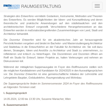
RAUMGESTALTUNG
Toggl
navig
Strategien des Entwerfens
vermitteln Gedanken, Instrumente, Methoden und Theorien
des Entwerfens. Es werden Möglichkeiten der Ideen- und Konzeptfindung und deren
theoretische und praktische Anwendungen auf den städtebaulichen und den
architektonischen Entwurf vorgestellt. Verschiedene Herangehensweisen an das
Entwerfen werden in maßstabsübergreifenden Zusammenhängen von Land, Stadt und
Architektur behandelt.
Die
Dozentur Entwerfen
wird für ein akademisches Jahr an herausragende
Persönlichkeiten vergeben und bindet im Bachelor- und Masterstudiengang Architektur
und Städtebau in die Entwurfslehre an der Fakultät für Architektur ein. Sie soll dazu
dienen, Strategien, Ideen und Anstöße zu Architektur und Stadt zu unternehmen, zu
reflektieren und kritisch zu hinterfragen. Die Dozentinnen und Dozenten öffnen am
Reiff ein Studio für Entwurf, bieten Projekte an, halten Vorlesungen und nehmen an
Diskussionen teil.
Während der mittäglichen Suppenausgabe im Foyer des
Reiffmuseums
stellen sich
die möglichen Kandidatinnen und Kandidaten für 2024/2025 in den Auswahlgesprächen
vor. Die
Dozentur Entwerfen
ist eine gemeinschaftliche Initiative der Lehrstühle und
Lehrgebiete
Bauplan
,
Gebäudelehre
,
Raumgestaltung
und
Wohnbau
.
Die Suppengespräche finden im Sommersemester 2024 im Foyer des Reiffmuseums
an folgenden Terminen statt:
I.
Suppengespräch
14.05.2024, 12:00 bis 13:30 Uhr, Susanne Mariacher, Wien
II.
Suppengespräch