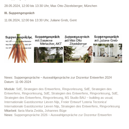
28.05.2024, 12:00 bis 13:30 Uhr, Max Otto Zitzelsberger, München
III.
Suppengespräch
11.06.2024, 12:00 bis 13:30 Uhr, Juliane Greb, Gent
News: Suppengespräche – Auswahlgespräche zur Dozentur Entwerfen 2024
Datum: 11-06-2024
Module:
SdE, Strategien des Entwerfens, Ringvorlesung
,
SdE, Strategien des
Entwerfens, Ringvorlesung
,
SdE, Strategien des Entwerfens, Ringvorlesung
,
SdE,
Strategien des Entwerfens, Ringvorlesung
,
M1 Studio BAU – building as usual,
Internationale Gastdozentur Lieven Nijs
,
Freier Entwurf 'Loteria Tectonica'
Internationale Gastdozentur Lieven Nijs
,
Strategien des Entwerfens, Ringvorlesung
Mitarbeit:
Ilaria Maria Zedda
,
Johannes Büge
News:
Suppengespräche 2026 – Auswahlgespräche zur Dozentur Entwerfen