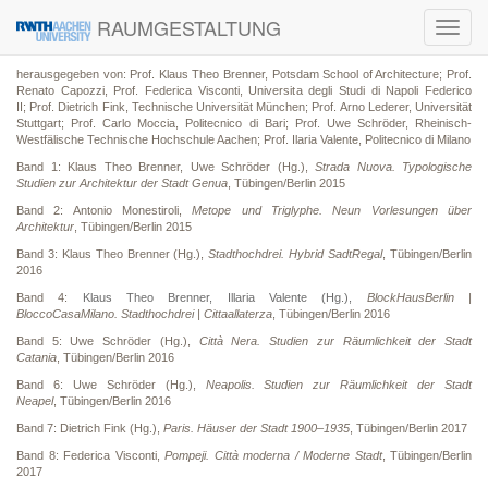
RAUMGESTALTUNG
Toggl
navig
herausgegeben von: Prof. Klaus Theo Brenner, Potsdam School of Architecture; Prof.
Renato Capozzi, Prof. Federica Visconti, Universita degli Studi di Napoli Federico
II; Prof. Dietrich Fink, Technische Universität München; Prof. Arno Lederer, Universität
Stuttgart; Prof. Carlo Moccia, Politecnico di Bari; Prof. Uwe Schröder, Rheinisch-
Westfälische Technische Hochschule Aachen; Prof. Ilaria Valente, Politecnico di Milano
Band 1: Klaus Theo Brenner, Uwe Schröder (Hg.),
Strada Nuova. Typologische
Studien zur Architektur der Stadt Genua
, Tübingen/Berlin 2015
Band 2: Antonio Monestiroli,
Metope und Triglyphe. Neun Vorlesungen über
Architektur
, Tübingen/Berlin 2015
Band 3: Klaus Theo Brenner (Hg.),
Stadthochdrei. Hybrid SadtRegal
, Tübingen/Berlin
2016
Band 4:
Klaus Theo Brenner, Illaria Valente (Hg.),
BlockHausBerlin |
BloccoCasaMilano. Stadthochdrei | Cittaallaterza
, Tübingen/Berlin 2016
Band 5: Uwe Schröder (Hg.),
Città Nera. Studien zur Räumlichkeit der Stadt
Catania
, Tübingen/Berlin 2016
Band 6: Uwe Schröder (Hg.),
Neapolis. Studien zur Räumlichkeit der Stadt
Neapel
, Tübingen/Berlin 2016
Band 7: Dietrich Fink (Hg.),
Paris. Häuser der Stadt 1900–1935
, Tübingen/Berlin 2017
Band 8: Federica Visconti,
Pompeji. Città moderna / Moderne Stadt
, Tübingen/Berlin
2017