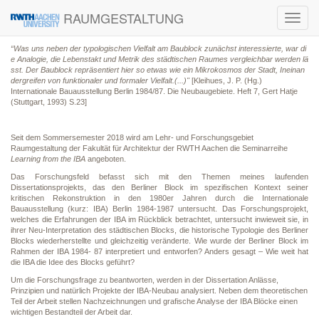
RAUMGESTALTUNG
Toggl
navig
“Was uns neben der typologischen Vielfalt am Baublock zunächst interessierte, war di
e Analogie, die Lebenstakt und Metrik des städtischen Raumes vergleichbar werden lä
sst. Der Baublock repräsentiert hier so etwas wie ein Mikrokosmos der Stadt, Ineinan
dergreifen von funktionaler und formaler Vielfalt.(...)"
[Kleihues, J. P. (Hg.)
Internationale Bauausstellung Berlin 1984/87. Die Neubaugebiete. Heft 7, Gert Hatje
(Stuttgart, 1993) S.23]
Seit dem Sommersemester 2018 wird am Lehr- und Forschungsgebiet
Raumgestaltung der Fakultät für Architektur der RWTH Aachen die Seminarreihe
Learning from the IBA
angeboten.
Das Forschungsfeld befasst sich mit den Themen meines laufenden
Dissertationsprojekts, das den Berliner Block im spezifischen Kontext seiner
kritischen Rekonstruktion in den 1980er Jahren durch die Internationale
Bauausstellung (kurz: IBA) Berlin 1984-1987 untersucht. Das Forschungsprojekt,
welches die Erfahrungen der IBA im Rückblick betrachtet, untersucht inwieweit sie, in
ihrer Neu-Interpretation des städtischen Blocks, die historische Typologie des Berliner
Blocks wiederherstellte und gleichzeitig veränderte. Wie wurde der Berliner Block im
Rahmen der IBA 1984- 87 interpretiert und entworfen? Anders gesagt – Wie weit hat
die IBA die Idee des Blocks geführt?
Um die Forschungsfrage zu beantworten, werden in der Dissertation Anlässe,
Prinzipien und natürlich Projekte der IBA-Neubau analysiert. Neben dem theoretischen
Teil der Arbeit stellen Nachzeichnungen und grafische Analyse der IBA Blöcke einen
wichtigen Bestandteil der Arbeit dar.