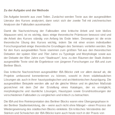
Zu der Aufgabe und der Methode
Die Aufgabe besteht aus zwei Teilen. Zunächst werden Texte aus der ausgewählten
Literatur des Kurses analysiert, dann setzt sich der zweite Teil mit zeichnerischen
Analysen der Fallstudien auseinander.
Damit die Nachzeichnung der Fallstudien eine kritische Arbeit und kein bloßes
Abpausen wird, ist es wichtig, dass einige theoretische Prämissen bewusst sind und
die Arbeit des Kurses ständig von Anfang bis Ende leiten. Deswegen ist die erste
theoretische Übung des Kurses wichtig, indem Sie mit einer ersten individuellen
Forschungsarbeit einige theoretische Grundlagen des Seminars vertiefen werden. Die
für den Kurs ausgewählten Texte stammen zum größten Teil aus den theoretischen
Debatten der späten 60er und 70er Jahre zu Typologie und Morphologie sowie aus
der Debatte der 80er Jahre zum “Stadtraum”, bzw. zu den Räumen der Stadt. Andere
ausgewählte Texte sind die Ergebnisse von jüngeren Forschungen zur IBA und zum
Berliner Block.
Das kritische Nachzeichnen ausgewählter IBA Blöcke zielt vor allem darauf ab, die
Projekte umfassend kennenlernen zu können, sowohl in ihren städtebaulichen
Lösungen als auch in ihrer haustypologischen und architektonischen Ausprägung. Die
ausgewählten Beispiele werden alle auf die gleiche Weise und im gleichen Maßstab
gezeichnet mit dem Ziel der Erstellung eines Kataloges, der es ermöglicht,
morphologische und räumliche Lösungen, Haustypen sowie Grundrisslösungen der
verschiedenen Fallstudien zu vergleichen und kritisch zu betrachten.
Die IBA und ihre Reinterpretation des Berliner Blocks waren eine Übergangsphase in
der Berliner Stadtentwicklung, die – wenn auch nicht ohne Mängel – einen Prozess der
Wiedergewinnung des städtischen Blocks einleitete. Ein kritisches Verständnis der
Stärken und Schwächen der IBA-Blöcke kann auch heute noch in der Praxis von