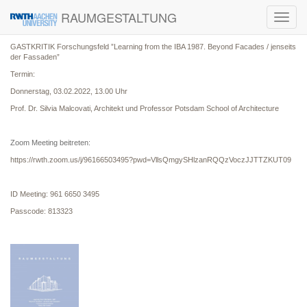
RAUMGESTALTUNG
Toggl
navig
GASTKRITIK Forschungsfeld ”Learning from the IBA 1987. Beyond Facades / jenseits
der Fassaden”
Termin:
Donnerstag, 03.02.2022, 13.00 Uhr
Prof. Dr. Silvia Malcovati, Architekt und Professor Potsdam School of Architecture
Zoom Meeting beitreten:
https://rwth.zoom.us/j/96166503495?pwd=VllsQmgySHlzanRQQzVoczJJTTZKUT09
ID Meeting: 961 6650 3495
Passcode: 813323