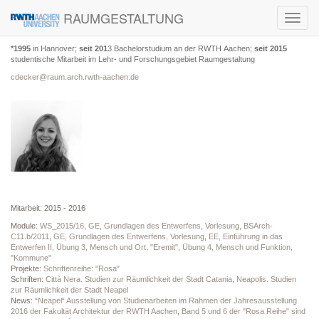
RAUMGESTALTUNG
Toggl
navig
*1995
in Hannover;
seit 201
3 Bachelorstudium an der RWTH Aachen;
seit 2015
studentische Mitarbeit im Lehr- und Forschungsgebiet Raumgestaltung
cdecker@raum.arch.rwth-aachen.de
Mitarbeit: 2015 - 2016
Module:
WS_2015/16, GE, Grundlagen des Entwerfens, Vorlesung, BSArch-
C11.b/2011
,
GE, Grundlagen des Entwerfens, Vorlesung
,
EE, Einführung in das
Entwerfen II, Übung 3, Mensch und Ort, "Eremit", Übung 4, Mensch und Funktion,
"Kommune"
Projekte:
Schriftenreihe: "Rosa"
Schriften:
Città Nera. Studien zur Räumlichkeit der Stadt Catania
,
Neapolis. Studien
zur Räumlichkeit der Stadt Neapel
News:
“Neapel“ Ausstellung von Studienarbeiten im Rahmen der Jahresausstellung
2016 der Fakultät Architektur der RWTH Aachen
,
Band 5 und 6 der "Rosa Reihe" sind