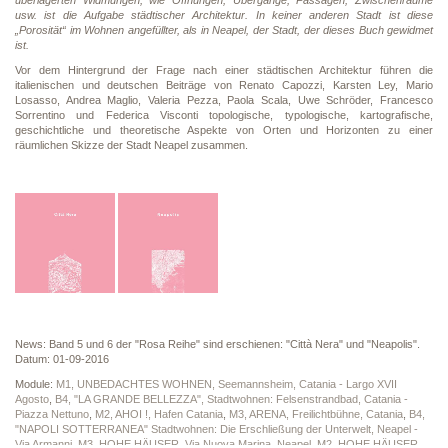
überlagerten Widmungen, wie Öffnungen, Übergänge, Passagen, Zwischenräume
usw. ist die Aufgabe städtischer Architektur. In keiner anderen Stadt ist diese
„Porosität“ im Wohnen angefüllter, als in Neapel, der Stadt, der dieses Buch gewidmet
ist.
Vor dem Hintergrund der Frage nach einer städtischen Architektur führen die
italienischen und deutschen Beiträge von Renato Capozzi, Karsten Ley, Mario
Losasso, Andrea Maglio, Valeria Pezza, Paola Scala, Uwe Schröder, Francesco
Sorrentino und Federica Visconti topologische, typologische, kartografische,
geschichtliche und theoretische Aspekte von Orten und Horizonten zu einer
räumlichen Skizze der Stadt Neapel zusammen.
News: Band 5 und 6 der "Rosa Reihe" sind erschienen: "Città Nera" und "Neapolis".
Datum: 01-09-2016
Module:
M1, UNBEDACHTES WOHNEN, Seemannsheim, Catania - Largo XVII
Agosto
,
B4, "LA GRANDE BELLEZZA", Stadtwohnen: Felsenstrandbad, Catania -
Piazza Nettuno
,
M2, AHOI !, Hafen Catania
,
M3, ARENA, Freilichtbühne, Catania
,
B4,
"NAPOLI SOTTERRANEA" Stadtwohnen: Die Erschließung der Unterwelt, Neapel -
Via Armanni
,
M3, HOHE HÄUSER, Via Nuova Marina, Neapel
,
M2, HOHE HÄUSER,