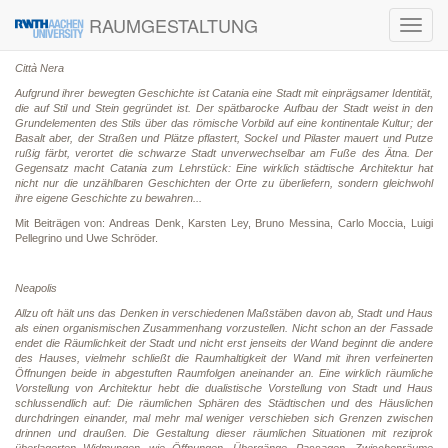
RAUMGESTALTUNG
Toggl
navig
Città Nera
Aufgrund ihrer bewegten Geschichte ist Catania eine Stadt mit einprägsamer Identität,
die auf Stil und Stein gegründet ist. Der spätbarocke Aufbau der Stadt weist in den
Grundelementen des Stils über das römische Vorbild auf eine kontinentale Kultur; der
Basalt aber, der Straßen und Plätze pflastert, Sockel und Pilaster mauert und Putze
rußig färbt, verortet die schwarze Stadt unverwechselbar am Fuße des Ätna. Der
Gegensatz macht Catania zum Lehrstück: Eine wirklich städtische Architektur hat
nicht nur die unzählbaren Geschichten der Orte zu überliefern, sondern gleichwohl
ihre eigene Geschichte zu bewahren...
Mit Beiträgen von: Andreas Denk, Karsten Ley, Bruno Messina, Carlo Moccia, Luigi
Pellegrino und Uwe Schröder.
Neapolis
Allzu oft hält uns das Denken in verschiedenen Maßstäben davon ab, Stadt und Haus
als einen organismischen Zusammenhang vorzustellen. Nicht schon an der Fassade
endet die Räumlichkeit der Stadt und nicht erst jenseits der Wand beginnt die andere
des Hauses, vielmehr schließt die Raumhaltigkeit der Wand mit ihren verfeinerten
Öffnungen beide in abgestuften Raumfolgen aneinander an. Eine wirklich räumliche
Vorstellung von Architektur hebt die dualistische Vorstellung von Stadt und Haus
schlussendlich auf: Die räumlichen Sphären des Städtischen und des Häuslichen
durchdringen einander, mal mehr mal weniger verschieben sich Grenzen zwischen
drinnen und draußen. Die Gestaltung dieser räumlichen Situationen mit reziprok