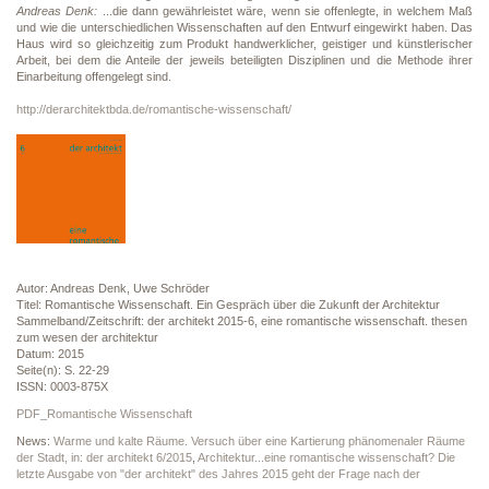
Andreas Denk:
...die dann gewährleistet wäre, wenn sie offenlegte, in welchem Maß
und wie die unterschiedlichen Wissenschaften auf den Entwurf eingewirkt haben. Das
Haus wird so gleichzeitig zum Produkt handwerklicher, geistiger und künstlerischer
Arbeit, bei dem die Anteile der jeweils beteiligten Disziplinen und die Methode ihrer
Einarbeitung offengelegt sind.
http://derarchitektbda.de/romantische-wissenschaft/
Autor: Andreas Denk, Uwe Schröder
Titel: Romantische Wissenschaft. Ein Gespräch über die Zukunft der Architektur
Sammelband/Zeitschrift: der architekt 2015-6, eine romantische wissenschaft. thesen
zum wesen der architektur
Datum: 2015
Seite(n): S. 22-29
ISSN: 0003-875X
PDF_Romantische Wissenschaft
News:
Warme und kalte Räume. Versuch über eine Kartierung phänomenaler Räume
der Stadt, in: der architekt 6/2015
,
Architektur...eine romantische wissenschaft? Die
letzte Ausgabe von "der architekt" des Jahres 2015 geht der Frage nach der