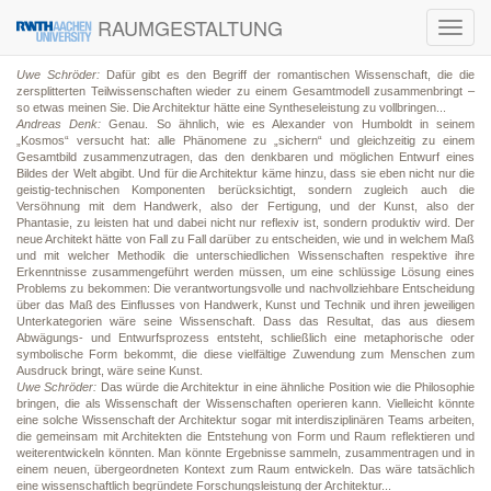
RAUMGESTALTUNG
Toggl
navig
Uwe Schröder:
Dafür gibt es den Begriff der romantischen Wissenschaft, die die
zersplitterten Teilwissenschaften wieder zu einem Gesamtmodell zusammenbringt –
so etwas meinen Sie. Die Architektur hätte eine Syntheseleistung zu vollbringen...
Andreas Denk:
Genau. So ähnlich, wie es Alexander von Humboldt in seinem
„Kosmos“ versucht hat: alle Phänomene zu „sichern“ und gleichzeitig zu einem
Gesamtbild zusammenzutragen, das den denkbaren und möglichen Entwurf eines
Bildes der Welt abgibt. Und für die Architektur käme hinzu, dass sie eben nicht nur die
geistig-technischen Komponenten berücksichtigt, sondern zugleich auch die
Versöhnung mit dem Handwerk, also der Fertigung, und der Kunst, also der
Phantasie, zu leisten hat und dabei nicht nur reflexiv ist, sondern produktiv wird. Der
neue Architekt hätte von Fall zu Fall darüber zu entscheiden, wie und in welchem Maß
und mit welcher Methodik die unterschiedlichen Wissenschaften respektive ihre
Erkenntnisse zusammengeführt werden müssen, um eine schlüssige Lösung eines
Problems zu bekommen: Die verantwortungsvolle und nachvollziehbare Entscheidung
über das Maß des Einflusses von Handwerk, Kunst und Technik und ihren jeweiligen
Unterkategorien wäre seine Wissenschaft. Dass das Resultat, das aus diesem
Abwägungs- und Entwurfsprozess entsteht, schließlich eine metaphorische oder
symbolische Form bekommt, die diese vielfältige Zuwendung zum Menschen zum
Ausdruck bringt, wäre seine Kunst.
Uwe Schröder:
Das würde die Architektur in eine ähnliche Position wie die Philosophie
bringen, die als Wissenschaft der Wissenschaften operieren kann. Vielleicht könnte
eine solche Wissenschaft der Architektur sogar mit interdisziplinären Teams arbeiten,
die gemeinsam mit Architekten die Entstehung von Form und Raum reflektieren und
weiterentwickeln könnten. Man könnte Ergebnisse sammeln, zusammentragen und in
einem neuen, übergeordneten Kontext zum Raum entwickeln. Das wäre tatsächlich
eine wissenschaftlich begründete Forschungsleistung der Architektur...