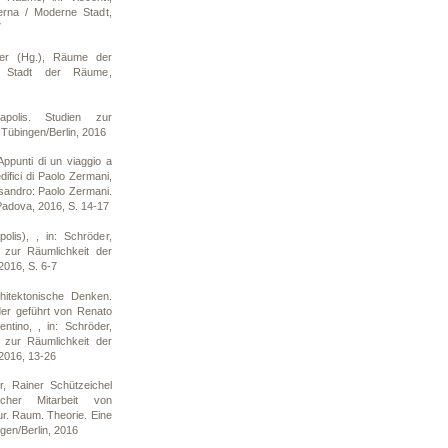
erna / Moderne Stadt,
7
er (Hg.), Räume der
ur Stadt der Räume,
polis. Studien zur
 Tübingen/Berlin, 2016
ppunti di un viaggio a
difici di Paolo Zermani,
ssandro: Paolo Zermani.
, Padova, 2016, S. 14-17
lis), , in: Schröder,
 zur Räumlichkeit der
2016, S. 6-7
itektonische Denken.
er geführt von Renato
tino, , in: Schröder,
 zur Räumlichkeit der
 2016, 13-26
 Rainer Schützeichel
licher Mitarbeit von
ur. Raum. Theorie. Eine
gen/Berlin, 2016