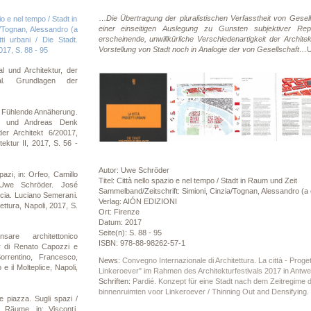
…
Die Übertragung der pluralistischen Verfasstheit von Gesel
o e nel tempo / Stadt in
einer einseitigen Auslegung zu Gunsten subjektiver Rep
a/Tognan, Alessandro (a
erscheinende, unwillkürliche Verschiedenartigkeit der Archit
tti urbani / Die Stadt.
Vorstellung von Stadt noch in Analogie der von Gesellschaft…
017, S. 88 - 95
l und Architektur, der
ial. Grundlagen der
 Fühlende Annäherung.
e) und Andreas Denk
er Architekt 6/20017,
ektur II, 2017, S. 56 -
Autor: Uwe Schröder
azi, in: Orfeo, Camillo
Titel: Città nello spazio e nel tempo / Stadt in Raum und Zeit
. Uwe Schröder. José
Sammelband/Zeitschrift: Simioni, Cinzia/Tognan, Alessandro (a cu
cia. Luciano Semerani.
Verlag: AIÓN EDIZIONI
tettura, Napoli, 2017, S.
Ort: Firenze
Datum: 2017
Seite(n): S. 88 - 95
re architettonico
ISBN: 978-88-98262-57-1
r di Renato Capozzi e
orrentino, Francesco,
News:
Convegno Internazionale di Architettura. La città - Proge
 il Molteplice, Napoli,
Linkeroever" im Rahmen des Architekturfestivals 2017 in Antw
Schriften:
Pardié. Konzept für eine Stadt nach dem Zeitregime
binnenruimten voor Linkeroever / Thinning Out and Densifying
 piazza. Sugli spazi /
 Räume, in: Visconti,