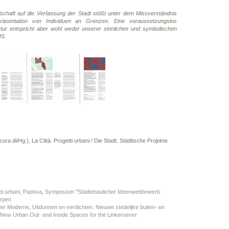
lschaft auf die Verfassung der Stadt stößt unter dem Missverständnis
räsentation von Individuen an Grenzen. Eine voraussetzungslos
ektur entspricht aber wohl weder unserer sinnlichen und symbolischen
US
ra di/Hg.), La Città. Progetti urbani / Die Stadt. Städtische Projekte
tti urbani, Padova
,
Symposium "Städtebaulicher Ideenwettbewerb
erpen
 der Moderne
,
Uitdunnen en verdichten. Nieuwe stedelijke buiten- en
. New Urban Out- and Inside Spaces for the Linkeroever