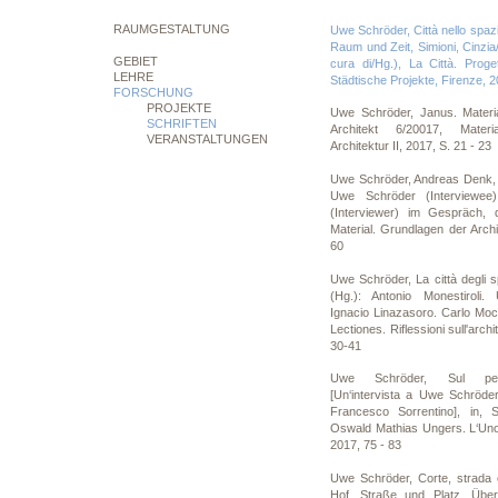
RAUMGESTALTUNG
Uwe Schröder, Città nello spazi
Raum und Zeit, Simioni, Cinzi
GEBIET
cura di/Hg.), La Città. Proge
LEHRE
Städtische Projekte, Firenze, 2
FORSCHUNG
PROJEKTE
Uwe Schröder, Janus. Materia
SCHRIFTEN
Architekt 6/20017, Mater
VERANSTALTUNGEN
Architektur II, 2017, S. 21 - 23
Uwe Schröder, Andreas Denk,
Uwe Schröder (Interviewe
(Interviewer) im Gespräch, d
Material. Grundlagen der Archit
60
Uwe Schröder, La città degli sp
(Hg.): Antonio Monestiroli
Ignacio Linazasoro. Carlo Moc
Lectiones. Riflessioni sull'archi
30-41
Uwe Schröder, Sul pensa
[Un‘intervista a Uwe Schröde
Francesco Sorrentino], in, S
Oswald Mathias Ungers. L‘Uno e
2017, 75 - 83
Uwe Schröder, Corte, strada e
Hof, Straße und Platz. Über