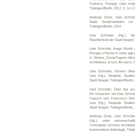
Federica, Pompeji. Città mod
Tübingen/Berlin, 2017, S. 14-1
Andreas Denk, Uwe Schröd
Stadt. Studienarbeiten z
Tübingen/Berlin, 2016
Uwe Schröder (Hg.), Nea
Räumlichkeit der Stadt Neapel,
Uwe Schröder, Imago Mundi. A
Perugia e Parma in visita agli e
in: Simioni, Cinzia/Tognon, Ale
architettura, la luce del sacro
Uwe Schröder, Vorwort (Neapo
Uwe (Hg.), Neapolis. Studien
Stadt Neapel, Tübingen/Berlin, 
Uwe Schröder, Über das arch
Ein Gespräch mit Uwe Schröd
Capozzi und Francesco Sorren
Uwe (Hg.), Neapolis. Studien
Stadt Neapel, Tübingen/Berlin,
Andreas Denk, Uwe Schröder,
(Hg.), unter wissenschaft
Christopher Schriner, Architekt
kommentierte Anthologie, Tübin