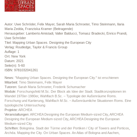
Autor: Uwe Schröder, Felix Mayer, Sarah Maria Schroeter, Timo Steinmann, Ilaria
Maria Zedda, Franziska Kramer (Beitragende)
Herausgeber: Lamberto Amistadi, Valter Balducci, Tomasz Bradecki, Enrico Prandi,
Uwe Schröder
Titel: Mapping Urban Spaces. Designing the European City
Verlag: Routledge, Taylor & Francis Group
Auflage: 1
Ort: New York
Datum: 2021
Seite(n): 5-60
ISBN: 9781032041261
News:
"Mapping Urban Spaces. Designing the European City." ist erschienen
Mitarbeit:
Timo Steinmann
,
Felix Mayer
Tutoren:
Sarah Maria Schroeter
,
Frederik Schumacher
Module:
Forschungsfeld M.Sc. Der Block als Idee der Stadt. Stadtkonzeptionen im
Wandel 1970er-1980er
,
Wahlfach B.Sc. – Typologie der Außenräume Roms.
Forschung und Kartierung
,
Wahlfach M.Sc. – Außenräumliche Situationen Roms. Eine
typologische Untersuchung
Projekte:
ARCHEA
Veranstaltungen:
ARCHEA Designing the European Medium-sized City
,
ARCHEA
Designing the European Medium-sized City
,
ARCHEA Designing the European
Medium-sized City
Schriften:
Bolognina. Stadt der Türme und der Portiken / City of Towers and Porticos
,
Archéa. Mapping the City. On Urban Spaces. An Atlas of Bologna and Aachen
,