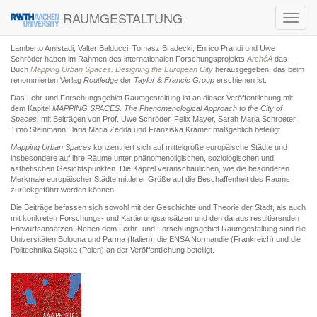
RAUMGESTALTUNG
Toggl
navig
Lamberto Amistadi, Valter Balducci, Tomasz Bradecki, Enrico Prandi und Uwe
Schröder haben im Rahmen des internationalen Forschungsprojekts
ArchéA
das
Buch
Mapping Urban Spaces. Designing the European City
herausgegeben, das beim
renommierten Verlag
Routledge
der
Taylor & Francis Group
erschienen ist.
Das Lehr-und Forschungsgebiet Raumgestaltung ist an dieser Veröffentlichung mit
dem Kapitel
MAPPING SPACES. The Phenomenological Approach to the City of
Spaces.
mit Beiträgen von Prof. Uwe Schröder, Felix Mayer, Sarah Maria Schroeter,
Timo Steinmann, Ilaria Maria Zedda und Franziska Kramer maßgeblich beteiligt.
Mapping Urban Spaces
konzentriert sich auf mittelgroße europäische Städte und
insbesondere auf ihre Räume unter phänomenoligischen, soziologischen und
ästhetischen Gesichtspunkten. Die Kapitel veranschaulichen, wie die besonderen
Merkmale europäischer Städte mittlerer Größe auf die Beschaffenheit des Raums
zurückgeführt werden können.
Die Beiträge befassen sich sowohl mit der Geschichte und Theorie der Stadt, als auch
mit konkreten Forschungs- und Kartierungsansätzen und den daraus resultierenden
Entwurfsansätzen. Neben dem Lerhr- und Forschungsgebiet Raumgestaltung sind die
Universitäten Bologna und Parma (Italien), die ENSA Normandie (Frankreich) und die
Politechnika Śląska (Polen) an der Veröffentlichung beteiligt.